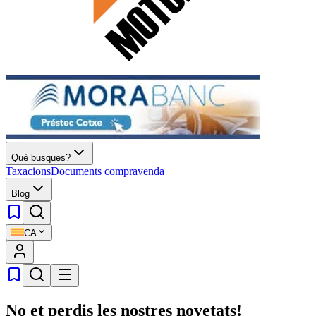
Què busques?
Taxacions
Documents compravenda
Blog
CA
No et perdis les nostres novetats!