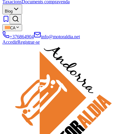
Taxacions
Documents compravenda
Blog
CA
+376864904
info@motoraldia.net
Accedir
Registrar-se