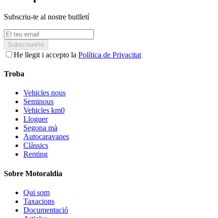
Subscriu-te al nostre butlletí
Subscriure'm
He llegit i accepto la
Política de Privacitat
Troba
Vehicles nous
Seminous
Vehicles km0
Lloguer
Segona mà
Autocaravanes
Clàssics
Renting
Sobre Motoraldia
Qui som
Taxacions
Documentació