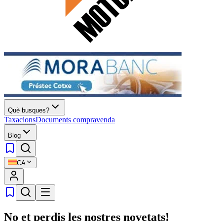
Què busques?
Taxacions
Documents compravenda
Blog
CA
No et perdis les nostres novetats!