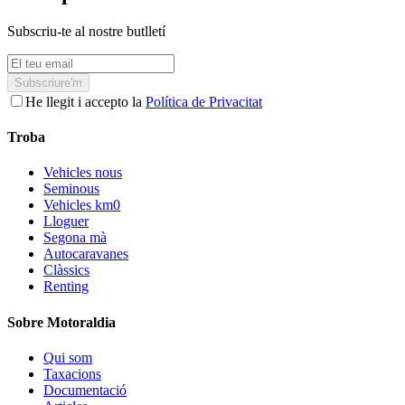
Subscriu-te al nostre butlletí
Subscriure'm
He llegit i accepto la
Política de Privacitat
Troba
Vehicles nous
Seminous
Vehicles km0
Lloguer
Segona mà
Autocaravanes
Clàssics
Renting
Sobre Motoraldia
Qui som
Taxacions
Documentació