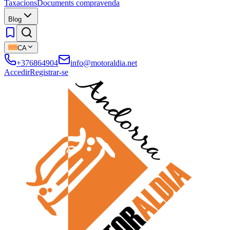
Taxacions
Documents compravenda
Blog
CA
+376864904
info@motoraldia.net
Accedir
Registrar-se