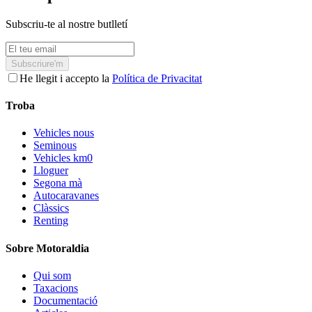
Subscriu-te al nostre butlletí
Subscriure'm
He llegit i accepto la
Política de Privacitat
Troba
Vehicles nous
Seminous
Vehicles km0
Lloguer
Segona mà
Autocaravanes
Clàssics
Renting
Sobre Motoraldia
Qui som
Taxacions
Documentació