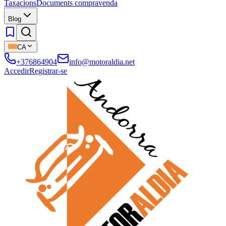
Taxacions
Documents compravenda
Blog
CA
+376864904
info@motoraldia.net
Accedir
Registrar-se