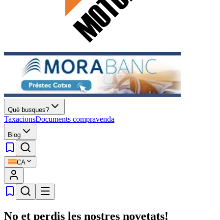
Què busques?
Taxacions
Documents compravenda
Blog
CA
No et perdis les nostres novetats!