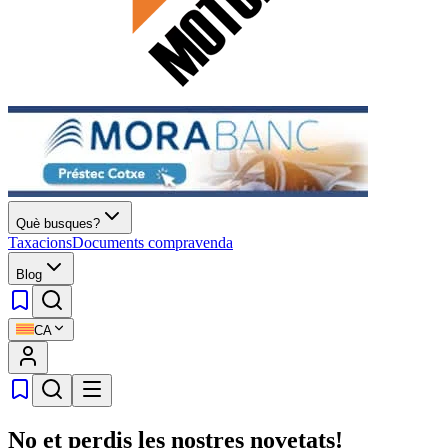
Què busques?
Taxacions
Documents compravenda
Blog
CA
No et perdis les nostres novetats!