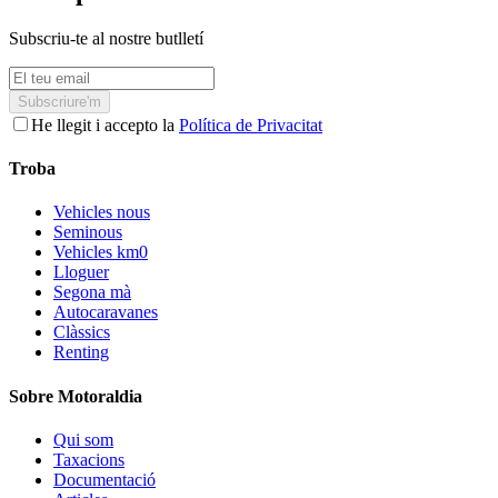
Subscriu-te al nostre butlletí
Subscriure'm
He llegit i accepto la
Política de Privacitat
Troba
Vehicles nous
Seminous
Vehicles km0
Lloguer
Segona mà
Autocaravanes
Clàssics
Renting
Sobre Motoraldia
Qui som
Taxacions
Documentació