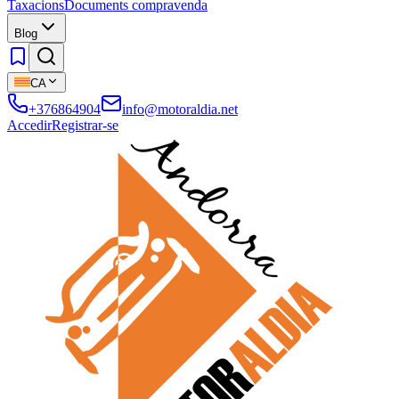
Taxacions
Documents compravenda
Blog
CA
+376864904
info@motoraldia.net
Accedir
Registrar-se