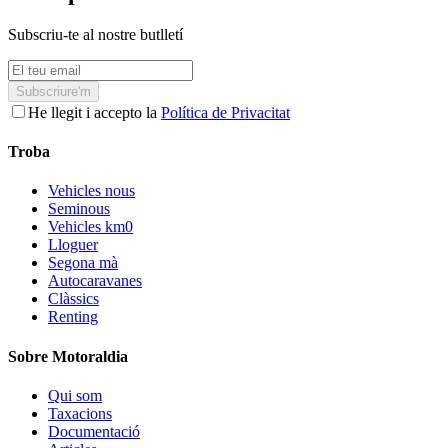
Subscriu-te al nostre butlletí
Subscriure'm
He llegit i accepto la
Política de Privacitat
Troba
Vehicles nous
Seminous
Vehicles km0
Lloguer
Segona mà
Autocaravanes
Clàssics
Renting
Sobre Motoraldia
Qui som
Taxacions
Documentació