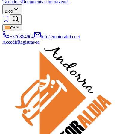
Taxacions
Documents compravenda
Blog
CA
+376864904
info@motoraldia.net
Accedir
Registrar-se