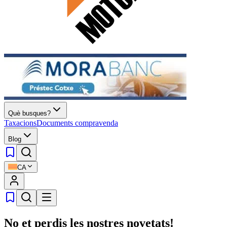
Què busques?
Taxacions
Documents compravenda
Blog
CA
No et perdis les nostres novetats!