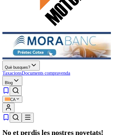
Què busques?
Taxacions
Documents compravenda
Blog
CA
No et perdis les nostres novetats!