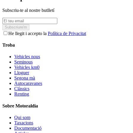
Subscriu-te al nostre butlletí
Subscriure'm
He llegit i accepto la
Política de Privacitat
Troba
Vehicles nous
Seminous
Vehicles km0
Lloguer
Segona mà
Autocaravanes
Clàssics
Renting
Sobre Motoraldia
Qui som
Taxacions
Documentació