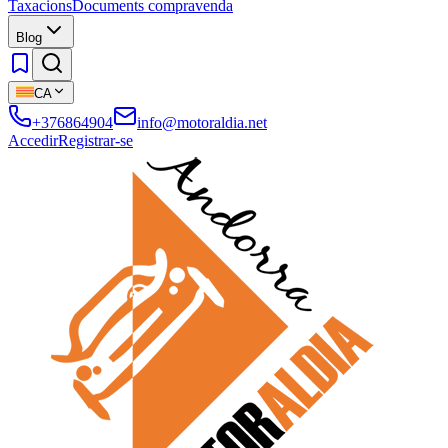
Taxacions
Documents compravenda
Blog
CA
+376864904
info@motoraldia.net
Accedir
Registrar-se