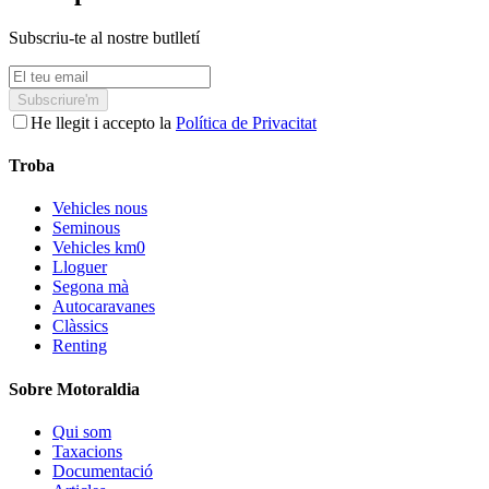
Subscriu-te al nostre butlletí
Subscriure'm
He llegit i accepto la
Política de Privacitat
Troba
Vehicles nous
Seminous
Vehicles km0
Lloguer
Segona mà
Autocaravanes
Clàssics
Renting
Sobre Motoraldia
Qui som
Taxacions
Documentació