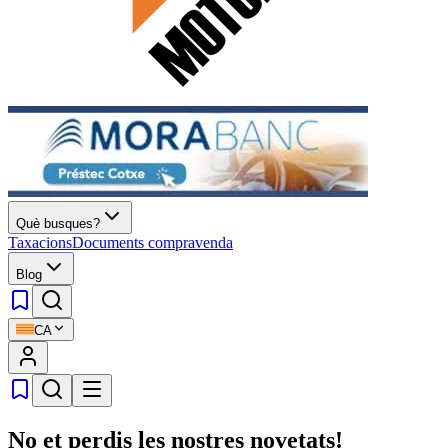
Què busques?
Taxacions
Documents compravenda
Blog
CA
No et perdis les nostres novetats!