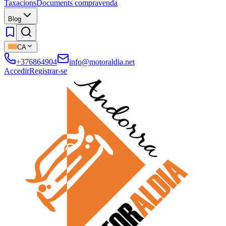
Taxacions
Documents compravenda
Blog
CA
+376864904
info@motoraldia.net
Accedir
Registrar-se