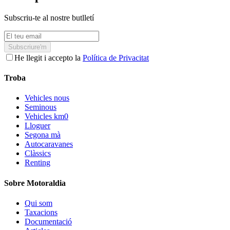
Subscriu-te al nostre butlletí
Subscriure'm
He llegit i accepto la
Política de Privacitat
Troba
Vehicles nous
Seminous
Vehicles km0
Lloguer
Segona mà
Autocaravanes
Clàssics
Renting
Sobre Motoraldia
Qui som
Taxacions
Documentació