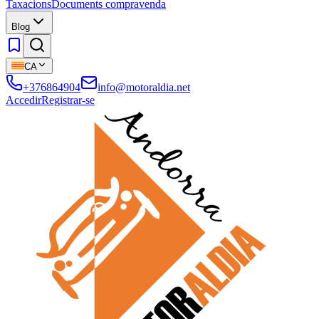
Taxacions
Documents compravenda
Blog
CA
+376864904
info@motoraldia.net
Accedir
Registrar-se