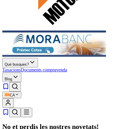
Què busques?
Taxacions
Documents compravenda
Blog
CA
No et perdis les nostres novetats!