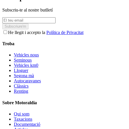
Subscriu-te al nostre butlletí
Subscriure'm
He llegit i accepto la
Política de Privacitat
Troba
Vehicles nous
Seminous
Vehicles km0
Lloguer
Segona mà
Autocaravanes
Clàssics
Renting
Sobre Motoraldia
Qui som
Taxacions
Documentació