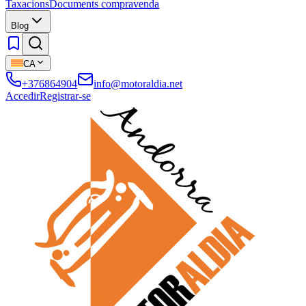
Taxacions
Documents compravenda
Blog
CA
+376864904
info@motoraldia.net
Accedir
Registrar-se