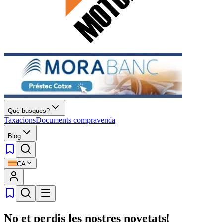
Què busques?
Taxacions
Documents compravenda
Blog
CA
No et perdis les nostres novetats!