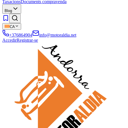
Taxacions
Documents compravenda
Blog
CA
+376864904
info@motoraldia.net
Accedir
Registrar-se