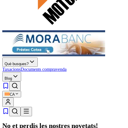
Què busques?
Taxacions
Documents compravenda
Blog
CA
No et perdis les nostres novetats!