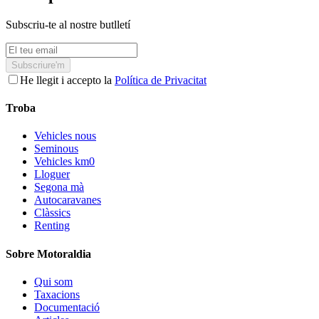
Subscriu-te al nostre butlletí
Subscriure'm
He llegit i accepto la
Política de Privacitat
Troba
Vehicles nous
Seminous
Vehicles km0
Lloguer
Segona mà
Autocaravanes
Clàssics
Renting
Sobre Motoraldia
Qui som
Taxacions
Documentació