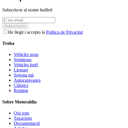
Subscriu-te al nostre butlletí
Subscriure'm
He llegit i accepto la
Política de Privacitat
Troba
Vehicles nous
Seminous
Vehicles km0
Lloguer
Segona mà
Autocaravanes
Clàssics
Renting
Sobre Motoraldia
Qui som
Taxacions
Documentació