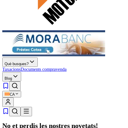
Què busques?
Taxacions
Documents compravenda
Blog
CA
No et perdis les nostres novetats!