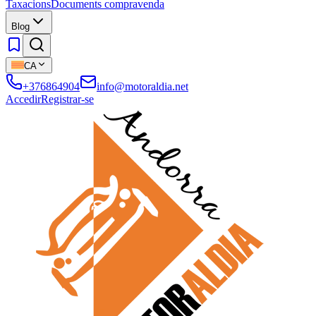
Taxacions
Documents compravenda
Blog
CA
+376864904
info@motoraldia.net
Accedir
Registrar-se