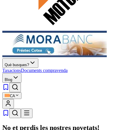
Què busques?
Taxacions
Documents compravenda
Blog
CA
No et perdis les nostres novetats!