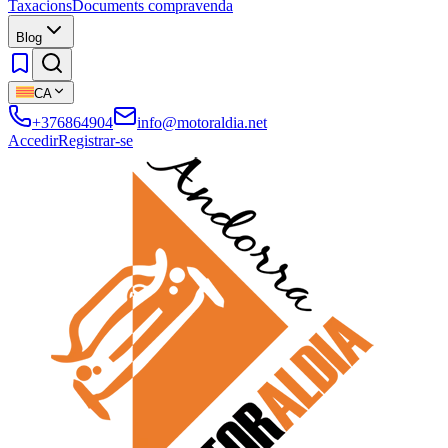
Taxacions
Documents compravenda
Blog
CA
+376864904
info@motoraldia.net
Accedir
Registrar-se