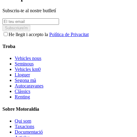
Subscriu-te al nostre butlletí
Subscriure'm
He llegit i accepto la
Política de Privacitat
Troba
Vehicles nous
Seminous
Vehicles km0
Lloguer
Segona mà
Autocaravanes
Clàssics
Renting
Sobre Motoraldia
Qui som
Taxacions
Documentació