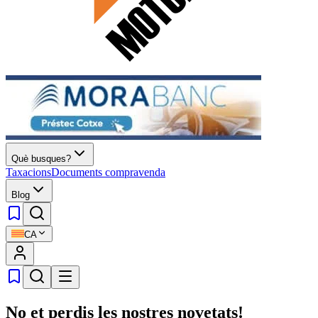
Què busques?
Taxacions
Documents compravenda
Blog
CA
No et perdis les nostres novetats!