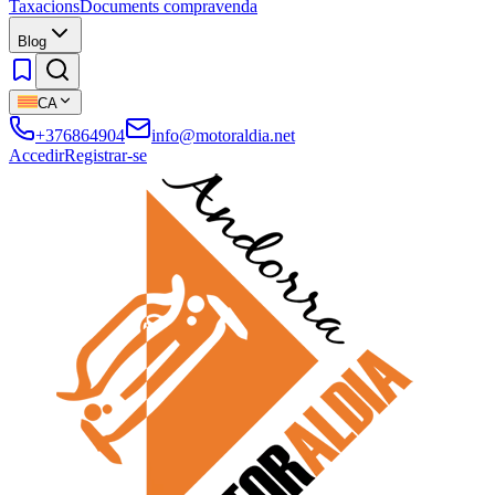
Taxacions
Documents compravenda
Blog
CA
+376864904
info@motoraldia.net
Accedir
Registrar-se