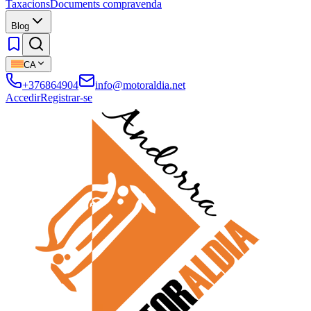
Taxacions
Documents compravenda
Blog
CA
+376864904
info@motoraldia.net
Accedir
Registrar-se