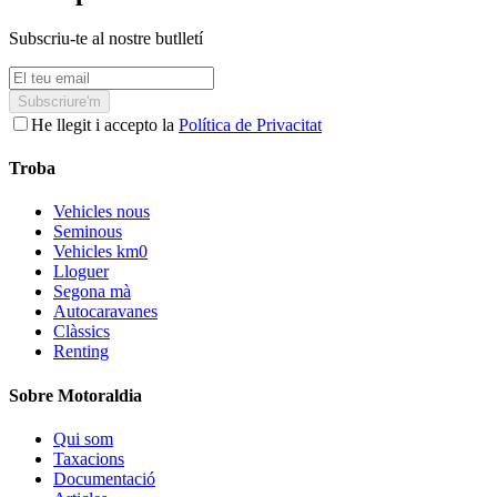
Subscriu-te al nostre butlletí
Subscriure'm
He llegit i accepto la
Política de Privacitat
Troba
Vehicles nous
Seminous
Vehicles km0
Lloguer
Segona mà
Autocaravanes
Clàssics
Renting
Sobre Motoraldia
Qui som
Taxacions
Documentació