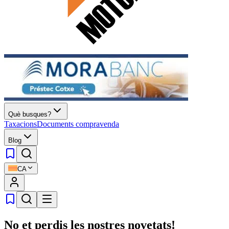
Què busques?
Taxacions
Documents compravenda
Blog
CA
No et perdis les nostres novetats!