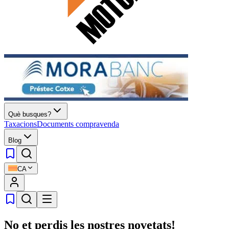
Què busques?
Taxacions
Documents compravenda
Blog
CA
No et perdis les nostres novetats!