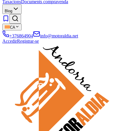
Taxacions
Documents compravenda
Blog
CA
+376864904
info@motoraldia.net
Accedir
Registrar-se