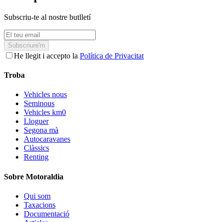
Subscriu-te al nostre butlletí
Subscriure'm
He llegit i accepto la
Política de Privacitat
Troba
Vehicles nous
Seminous
Vehicles km0
Lloguer
Segona mà
Autocaravanes
Clàssics
Renting
Sobre Motoraldia
Qui som
Taxacions
Documentació