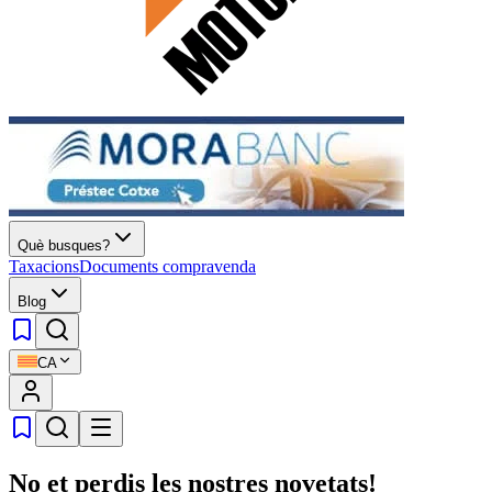
Què busques?
Taxacions
Documents compravenda
Blog
CA
No et perdis les nostres novetats!