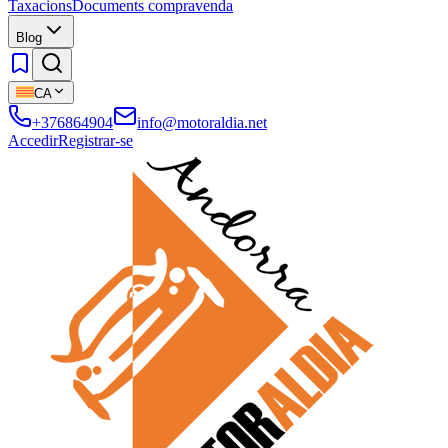
Taxacions
Documents compravenda
Blog
CA
+376864904
info@motoraldia.net
Accedir
Registrar-se