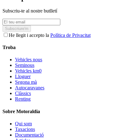
Subscriu-te al nostre butlletí
Subscriure'm
He llegit i accepto la
Política de Privacitat
Troba
Vehicles nous
Seminous
Vehicles km0
Lloguer
Segona mà
Autocaravanes
Clàssics
Renting
Sobre Motoraldia
Qui som
Taxacions
Documentació