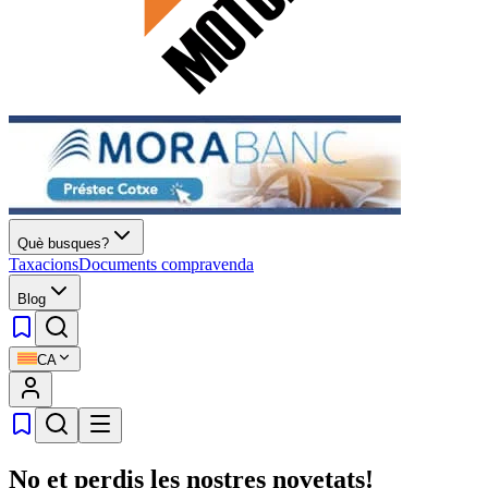
Què busques?
Taxacions
Documents compravenda
Blog
CA
No et perdis les nostres novetats!