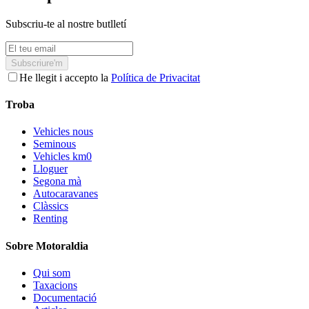
Subscriu-te al nostre butlletí
Subscriure'm
He llegit i accepto la
Política de Privacitat
Troba
Vehicles nous
Seminous
Vehicles km0
Lloguer
Segona mà
Autocaravanes
Clàssics
Renting
Sobre Motoraldia
Qui som
Taxacions
Documentació