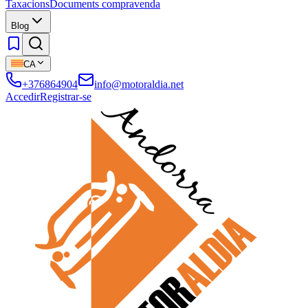
Taxacions
Documents compravenda
Blog
CA
+376864904
info@motoraldia.net
Accedir
Registrar-se