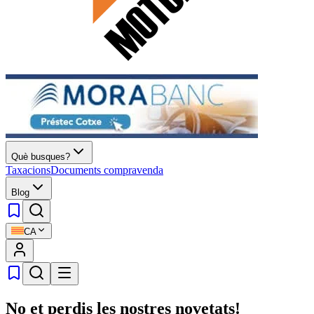
Què busques?
Taxacions
Documents compravenda
Blog
CA
No et perdis les nostres novetats!