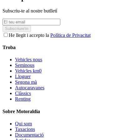
Subscriu-te al nostre butlletí
Subscriure'm
He llegit i accepto la
Política de Privacitat
Troba
Vehicles nous
Seminous
Vehicles km0
Lloguer
Segona mà
Autocaravanes
Clàssics
Renting
Sobre Motoraldia
Qui som
Taxacions
Documentació