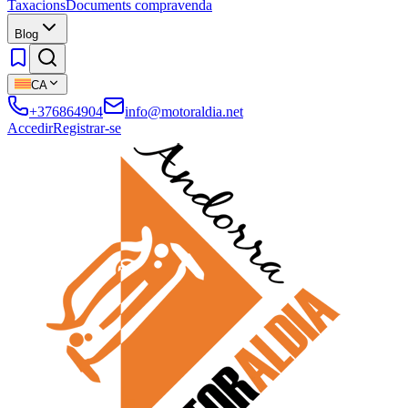
Taxacions
Documents compravenda
Blog
CA
+376864904
info@motoraldia.net
Accedir
Registrar-se