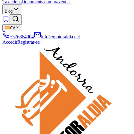
Taxacions
Documents compravenda
Blog
CA
+376864904
info@motoraldia.net
Accedir
Registrar-se