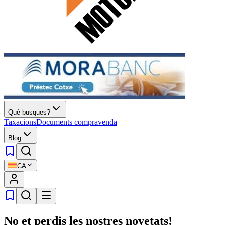
Què busques?
Taxacions
Documents compravenda
Blog
CA
No et perdis les nostres novetats!