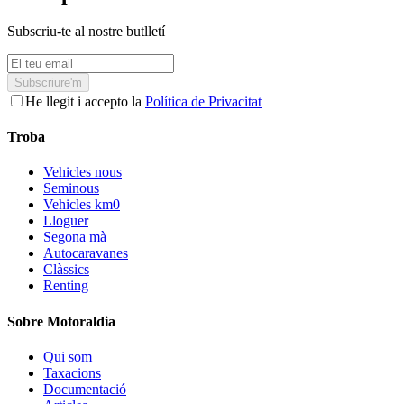
Subscriu-te al nostre butlletí
Subscriure'm
He llegit i accepto la
Política de Privacitat
Troba
Vehicles nous
Seminous
Vehicles km0
Lloguer
Segona mà
Autocaravanes
Clàssics
Renting
Sobre Motoraldia
Qui som
Taxacions
Documentació