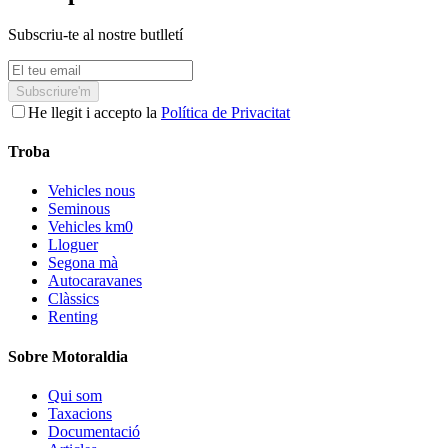
Subscriu-te al nostre butlletí
Subscriure'm
He llegit i accepto la
Política de Privacitat
Troba
Vehicles nous
Seminous
Vehicles km0
Lloguer
Segona mà
Autocaravanes
Clàssics
Renting
Sobre Motoraldia
Qui som
Taxacions
Documentació