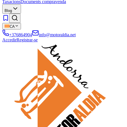
Taxacions
Documents compravenda
Blog
CA
+376864904
info@motoraldia.net
Accedir
Registrar-se