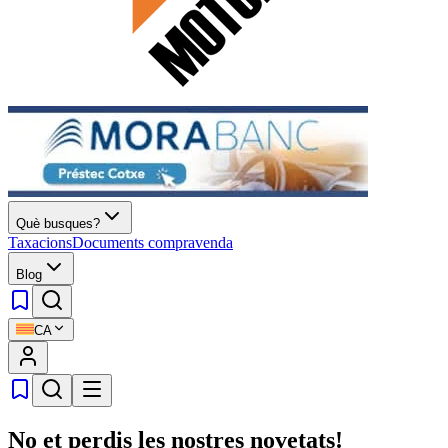
Què busques?
Taxacions
Documents compravenda
Blog
CA
No et perdis les nostres novetats!