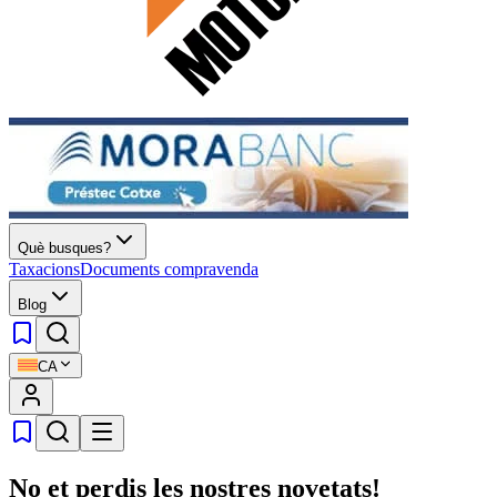
Què busques?
Taxacions
Documents compravenda
Blog
CA
No et perdis les nostres novetats!