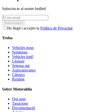
Subscriu-te al nostre butlletí
Subscriure'm
He llegit i accepto la
Política de Privacitat
Troba
Vehicles nous
Seminous
Vehicles km0
Lloguer
Segona mà
Autocaravanes
Clàssics
Renting
Sobre Motoraldia
Qui som
Taxacions
Documentació