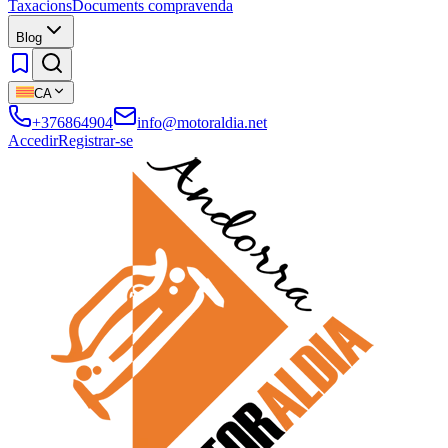
Taxacions
Documents compravenda
Blog
CA
+376864904
info@motoraldia.net
Accedir
Registrar-se