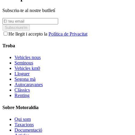
Subscriu-te al nostre butlletí
Subscriure'm
He llegit i accepto la
Política de Privacitat
Troba
Vehicles nous
Seminous
Vehicles km0
Lloguer
Segona mà
Autocaravanes
Clàssics
Renting
Sobre Motoraldia
Qui som
Taxacions
Documentació