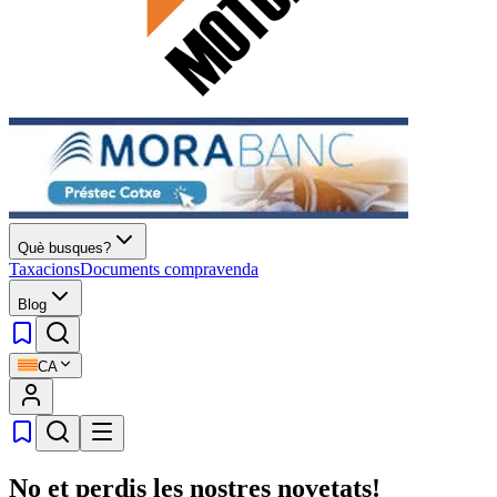
Què busques?
Taxacions
Documents compravenda
Blog
CA
No et perdis les nostres novetats!