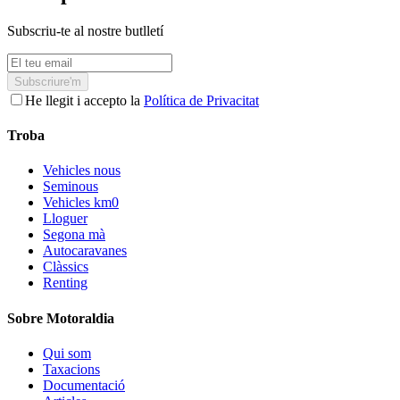
Subscriu-te al nostre butlletí
Subscriure'm
He llegit i accepto la
Política de Privacitat
Troba
Vehicles nous
Seminous
Vehicles km0
Lloguer
Segona mà
Autocaravanes
Clàssics
Renting
Sobre Motoraldia
Qui som
Taxacions
Documentació