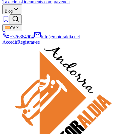
Taxacions
Documents compravenda
Blog
CA
+376864904
info@motoraldia.net
Accedir
Registrar-se