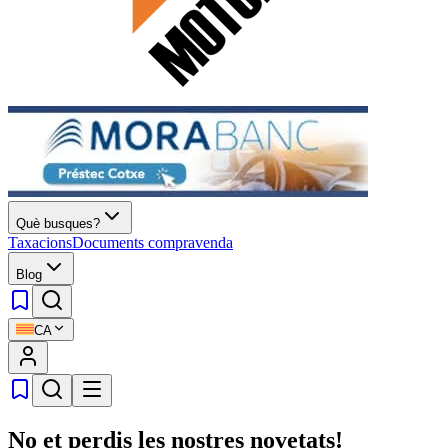
Què busques?
Taxacions
Documents compravenda
Blog
CA
No et perdis les nostres novetats!