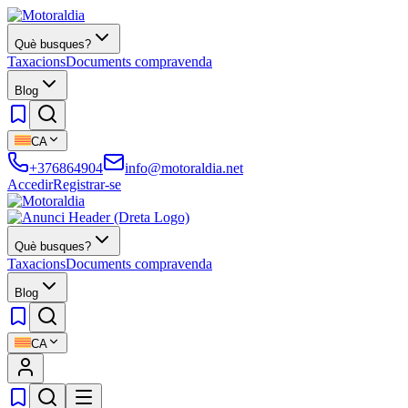
Què busques?
Taxacions
Documents compravenda
Blog
CA
+376864904
info@motoraldia.net
Accedir
Registrar-se
Què busques?
Taxacions
Documents compravenda
Blog
CA