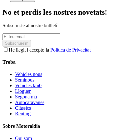
No et perdis les nostres novetats!
Subscriu-te al nostre butlletí
Subscriure'm
He llegit i accepto la
Política de Privacitat
Troba
Vehicles nous
Seminous
Vehicles km0
Lloguer
Segona mà
Autocaravanes
Clàssics
Renting
Sobre Motoraldia
Qui som