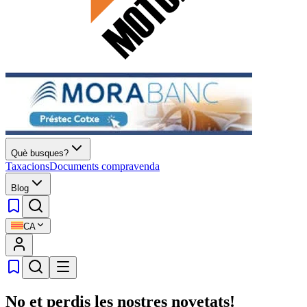
Què busques?
Taxacions
Documents compravenda
Blog
CA
No et perdis les nostres novetats!