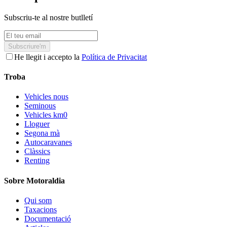
Subscriu-te al nostre butlletí
Subscriure'm
He llegit i accepto la
Política de Privacitat
Troba
Vehicles nous
Seminous
Vehicles km0
Lloguer
Segona mà
Autocaravanes
Clàssics
Renting
Sobre Motoraldia
Qui som
Taxacions
Documentació