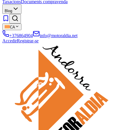
Taxacions
Documents compravenda
Blog
CA
+376864904
info@motoraldia.net
Accedir
Registrar-se