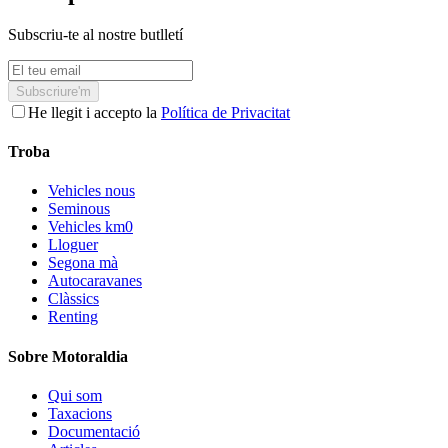
Subscriu-te al nostre butlletí
Subscriure'm
He llegit i accepto la
Política de Privacitat
Troba
Vehicles nous
Seminous
Vehicles km0
Lloguer
Segona mà
Autocaravanes
Clàssics
Renting
Sobre Motoraldia
Qui som
Taxacions
Documentació