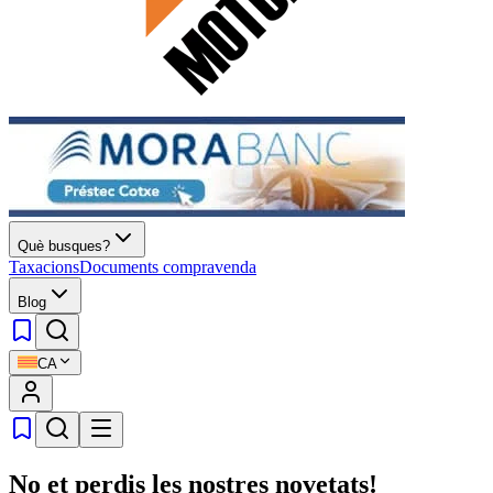
Què busques?
Taxacions
Documents compravenda
Blog
CA
No et perdis les nostres novetats!