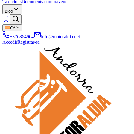
Taxacions
Documents compravenda
Blog
CA
+376864904
info@motoraldia.net
Accedir
Registrar-se