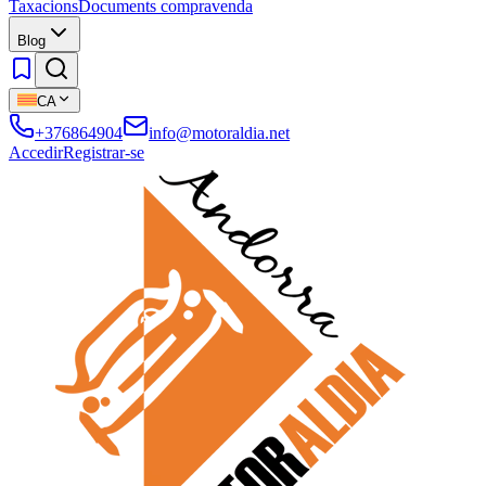
Taxacions
Documents compravenda
Blog
CA
+376864904
info@motoraldia.net
Accedir
Registrar-se