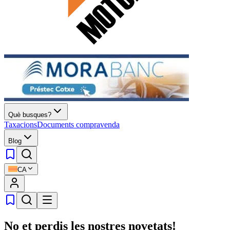
Què busques?
Taxacions
Documents compravenda
Blog
CA
No et perdis les nostres novetats!