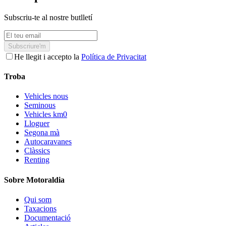
Subscriu-te al nostre butlletí
Subscriure'm
He llegit i accepto la
Política de Privacitat
Troba
Vehicles nous
Seminous
Vehicles km0
Lloguer
Segona mà
Autocaravanes
Clàssics
Renting
Sobre Motoraldia
Qui som
Taxacions
Documentació