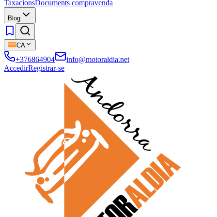
Taxacions
Documents compravenda
Blog
CA
+376864904
info@motoraldia.net
Accedir
Registrar-se