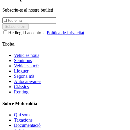
Subscriu-te al nostre butlletí
Subscriure'm
He llegit i accepto la
Política de Privacitat
Troba
Vehicles nous
Seminous
Vehicles km0
Lloguer
Segona mà
Autocaravanes
Clàssics
Renting
Sobre Motoraldia
Qui som
Taxacions
Documentació