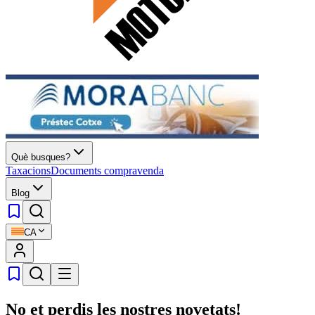
Què busques?
Taxacions
Documents compravenda
Blog
CA
No et perdis les nostres novetats!