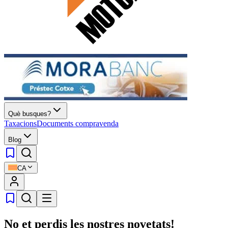
Què busques?
Taxacions
Documents compravenda
Blog
CA
No et perdis les nostres novetats!