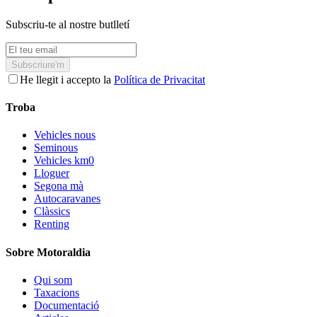
Subscriu-te al nostre butlletí
Subscriure'm
He llegit i accepto la
Política de Privacitat
Troba
Vehicles nous
Seminous
Vehicles km0
Lloguer
Segona mà
Autocaravanes
Clàssics
Renting
Sobre Motoraldia
Qui som
Taxacions
Documentació