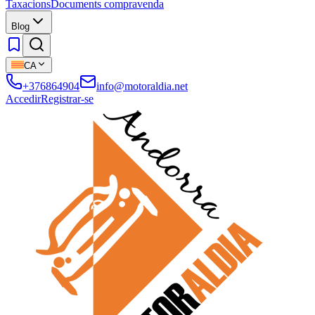
Taxacions
Documents compravenda
Blog
CA
+376864904
info@motoraldia.net
Accedir
Registrar-se