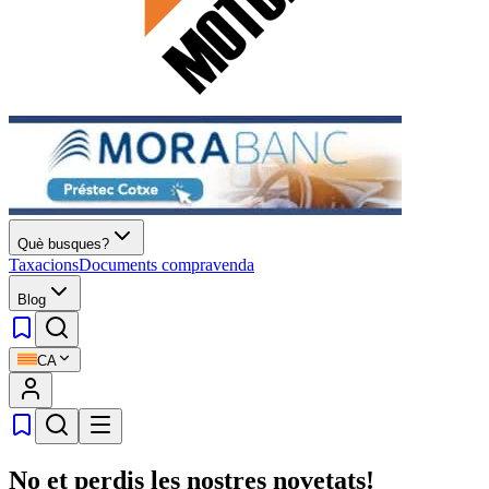
Què busques?
Taxacions
Documents compravenda
Blog
CA
No et perdis les nostres novetats!