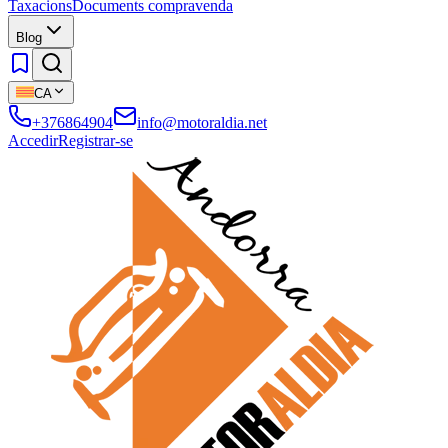
Taxacions
Documents compravenda
Blog
CA
+376864904
info@motoraldia.net
Accedir
Registrar-se