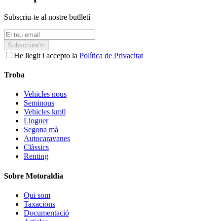
Subscriu-te al nostre butlletí
Subscriure'm
He llegit i accepto la
Política de Privacitat
Troba
Vehicles nous
Seminous
Vehicles km0
Lloguer
Segona mà
Autocaravanes
Clàssics
Renting
Sobre Motoraldia
Qui som
Taxacions
Documentació