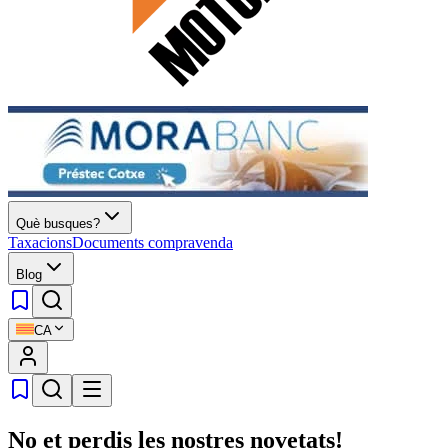
Què busques?
Taxacions
Documents compravenda
Blog
CA
No et perdis les nostres novetats!