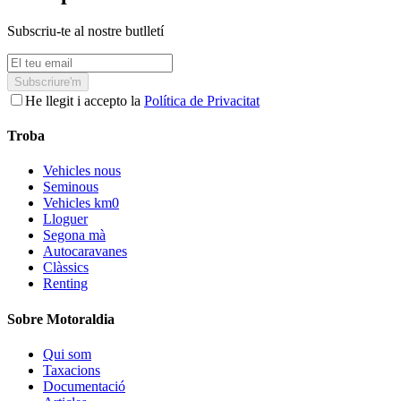
Subscriu-te al nostre butlletí
Subscriure'm
He llegit i accepto la
Política de Privacitat
Troba
Vehicles nous
Seminous
Vehicles km0
Lloguer
Segona mà
Autocaravanes
Clàssics
Renting
Sobre Motoraldia
Qui som
Taxacions
Documentació