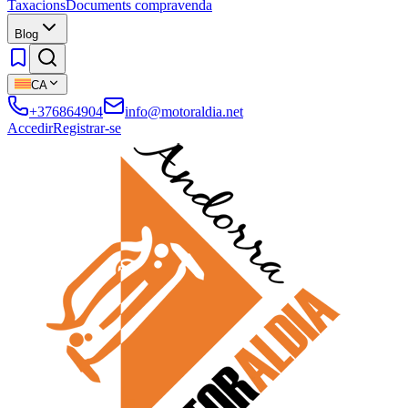
Taxacions
Documents compravenda
Blog
CA
+376864904
info@motoraldia.net
Accedir
Registrar-se