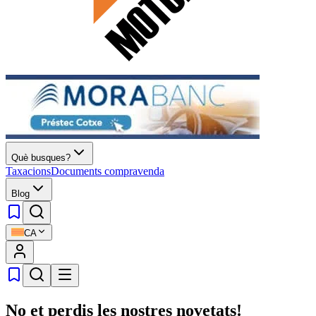
Què busques?
Taxacions
Documents compravenda
Blog
CA
No et perdis les nostres novetats!