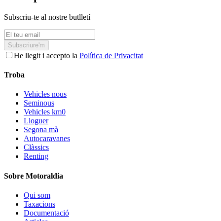
Subscriu-te al nostre butlletí
Subscriure'm
He llegit i accepto la
Política de Privacitat
Troba
Vehicles nous
Seminous
Vehicles km0
Lloguer
Segona mà
Autocaravanes
Clàssics
Renting
Sobre Motoraldia
Qui som
Taxacions
Documentació