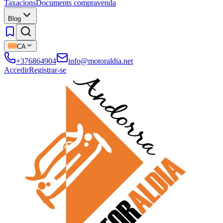
Taxacions
Documents compravenda
Blog
CA
+376864904
info@motoraldia.net
Accedir
Registrar-se