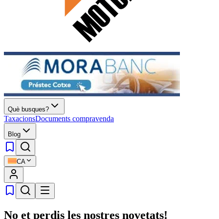
Què busques?
Taxacions
Documents compravenda
Blog
CA
No et perdis les nostres novetats!