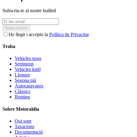
Subscriu-te al nostre butlletí
Subscriure'm
He llegit i accepto la
Política de Privacitat
Troba
Vehicles nous
Seminous
Vehicles km0
Lloguer
Segona mà
Autocaravanes
Clàssics
Renting
Sobre Motoraldia
Qui som
Taxacions
Documentació