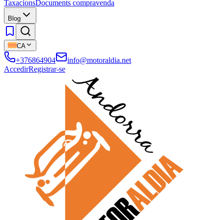
Taxacions
Documents compravenda
Blog
CA
+376864904
info@motoraldia.net
Accedir
Registrar-se