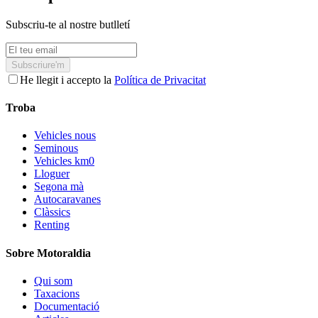
Subscriu-te al nostre butlletí
Subscriure'm
He llegit i accepto la
Política de Privacitat
Troba
Vehicles nous
Seminous
Vehicles km0
Lloguer
Segona mà
Autocaravanes
Clàssics
Renting
Sobre Motoraldia
Qui som
Taxacions
Documentació