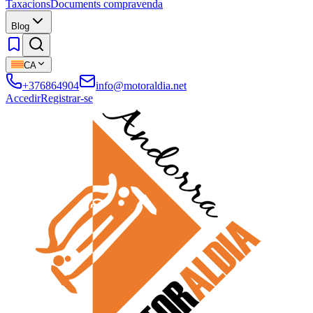
Taxacions
Documents compravenda
Blog
CA
+376864904
info@motoraldia.net
Accedir
Registrar-se