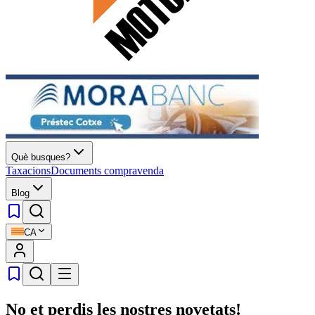
Què busques?
Taxacions
Documents compravenda
Blog
CA
No et perdis les nostres novetats!