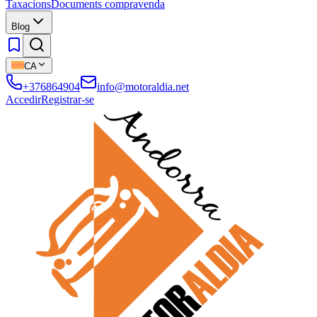
Taxacions
Documents compravenda
Blog
CA
+376864904
info@motoraldia.net
Accedir
Registrar-se