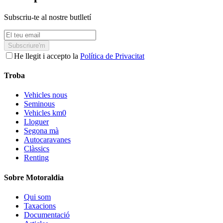
Subscriu-te al nostre butlletí
Subscriure'm
He llegit i accepto la
Política de Privacitat
Troba
Vehicles nous
Seminous
Vehicles km0
Lloguer
Segona mà
Autocaravanes
Clàssics
Renting
Sobre Motoraldia
Qui som
Taxacions
Documentació