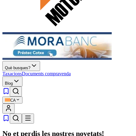
Què busques?
Taxacions
Documents compravenda
Blog
CA
No et perdis les nostres novetats!