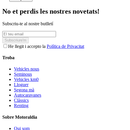
No et perdis les nostres novetats!
Subscriu-te al nostre butlletí
Subscriure'm
He llegit i accepto la
Política de Privacitat
Troba
Vehicles nous
Seminous
Vehicles km0
Lloguer
Segona mà
Autocaravanes
Clàssics
Renting
Sobre Motoraldia
Qui som