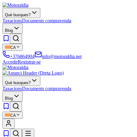
Què busques?
Taxacions
Documents compravenda
Blog
CA
+376864904
info@motoraldia.net
Accedir
Registrar-se
Què busques?
Taxacions
Documents compravenda
Blog
CA