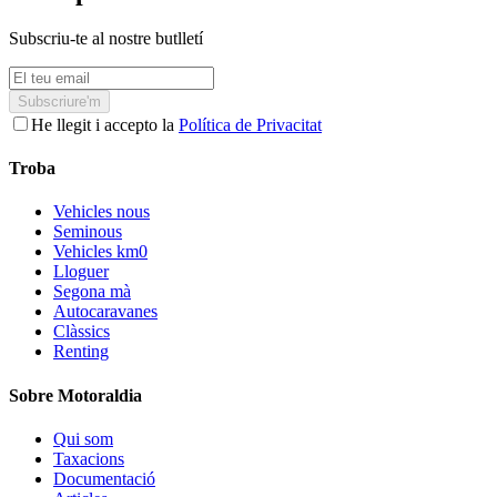
Subscriu-te al nostre butlletí
Subscriure'm
He llegit i accepto la
Política de Privacitat
Troba
Vehicles nous
Seminous
Vehicles km0
Lloguer
Segona mà
Autocaravanes
Clàssics
Renting
Sobre Motoraldia
Qui som
Taxacions
Documentació