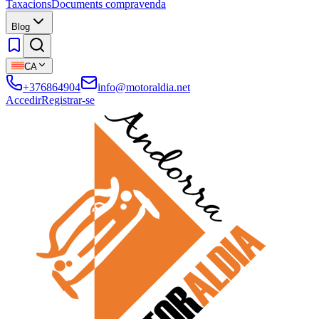
Taxacions
Documents compravenda
Blog
CA
+376864904
info@motoraldia.net
Accedir
Registrar-se