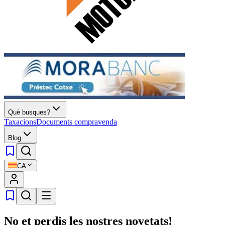
Què busques?
Taxacions
Documents compravenda
Blog
CA
No et perdis les nostres novetats!