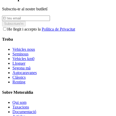
Subscriu-te al nostre butlletí
Subscriure'm
He llegit i accepto la
Política de Privacitat
Troba
Vehicles nous
Seminous
Vehicles km0
Lloguer
Segona mà
Autocaravanes
Clàssics
Renting
Sobre Motoraldia
Qui som
Taxacions
Documentació