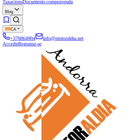
Taxacions
Documents compravenda
Blog
CA
+376864904
info@motoraldia.net
Accedir
Registrar-se