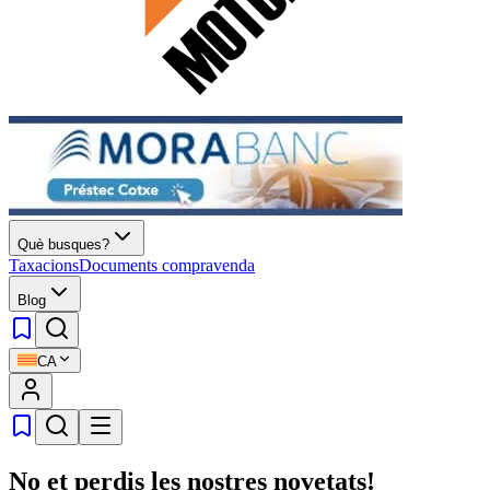
Què busques?
Taxacions
Documents compravenda
Blog
CA
No et perdis les nostres novetats!