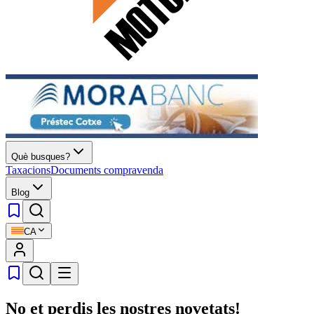
Què busques?
Taxacions
Documents compravenda
Blog
CA
No et perdis les nostres novetats!