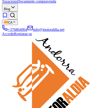
Taxacions
Documents compravenda
Blog
CA
+376864904
info@motoraldia.net
Accedir
Registrar-se