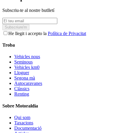
Subscriu-te al nostre butlletí
Subscriure'm
He llegit i accepto la
Política de Privacitat
Troba
Vehicles nous
Seminous
Vehicles km0
Lloguer
Segona mà
Autocaravanes
Clàssics
Renting
Sobre Motoraldia
Qui som
Taxacions
Documentació