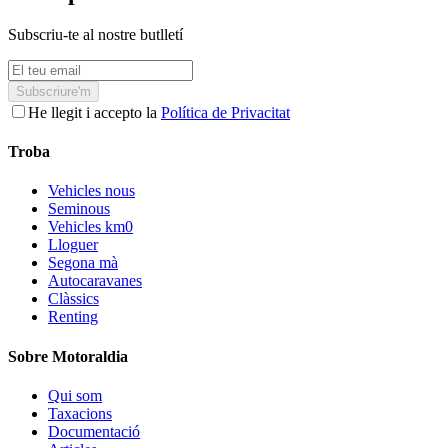
Subscriu-te al nostre butlletí
Subscriure'm
He llegit i accepto la
Política de Privacitat
Troba
Vehicles nous
Seminous
Vehicles km0
Lloguer
Segona mà
Autocaravanes
Clàssics
Renting
Sobre Motoraldia
Qui som
Taxacions
Documentació