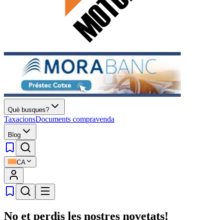
Què busques?
Taxacions
Documents compravenda
Blog
CA
No et perdis les nostres novetats!