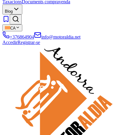
Taxacions
Documents compravenda
Blog
CA
+376864904
info@motoraldia.net
Accedir
Registrar-se