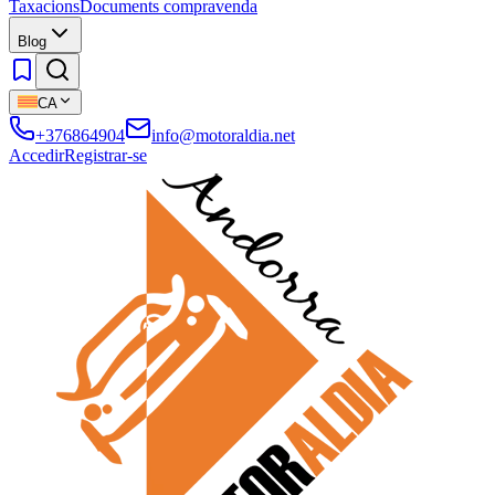
Taxacions
Documents compravenda
Blog
CA
+376864904
info@motoraldia.net
Accedir
Registrar-se