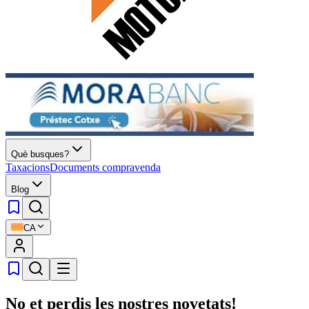
Què busques?
Taxacions
Documents compravenda
Blog
CA
No et perdis les nostres novetats!