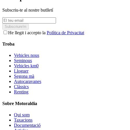
Subscriu-te al nostre butlletí
Subscriure'm
He llegit i accepto la
Política de Privacitat
Troba
Vehicles nous
Seminous
Vehicles km0
Lloguer
Segona mà
Autocaravanes
Clàssics
Renting
Sobre Motoraldia
Qui som
Taxacions
Documentació