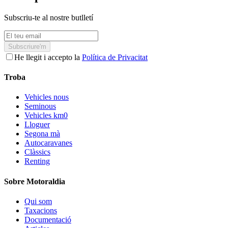
Subscriu-te al nostre butlletí
Subscriure'm
He llegit i accepto la
Política de Privacitat
Troba
Vehicles nous
Seminous
Vehicles km0
Lloguer
Segona mà
Autocaravanes
Clàssics
Renting
Sobre Motoraldia
Qui som
Taxacions
Documentació