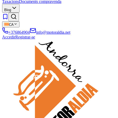
Taxacions
Documents compravenda
Blog
CA
+376864904
info@motoraldia.net
Accedir
Registrar-se