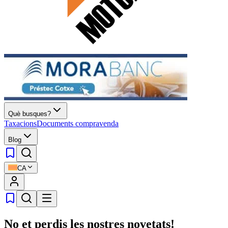
Què busques?
Taxacions
Documents compravenda
Blog
CA
No et perdis les nostres novetats!