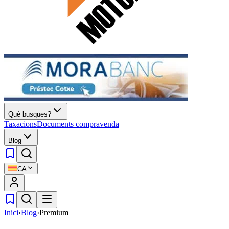
Què busques?
Taxacions
Documents compravenda
Blog
CA
Inici
›
Blog
›
Premium