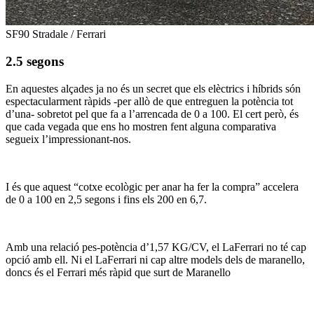
SF90 Stradale / Ferrari
2.5 segons
En aquestes alçades ja no és un secret que els elèctrics i híbrids són
espectacularment ràpids -per allò de que entreguen la potència tot
d’una- sobretot pel que fa a l’arrencada de 0 a 100. El cert però, és
que cada vegada que ens ho mostren fent alguna comparativa
segueix l’impressionant-nos.
I és que aquest “cotxe ecològic per anar ha fer la compra” accelera
de 0 a 100 en 2,5 segons i fins els 200 en 6,7.
Amb una relació pes-potència d’1,57 KG/CV, el LaFerrari no té cap
opció amb ell. Ni el LaFerrari ni cap altre models dels de maranello,
doncs és el Ferrari més ràpid que surt de Maranello