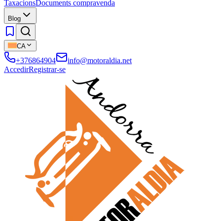
Taxacions
Documents compravenda
Blog
CA
+376864904
info@motoraldia.net
Accedir
Registrar-se