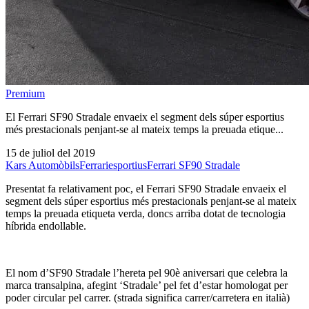
Premium
El Ferrari SF90 Stradale envaeix el segment dels súper esportius
més prestacionals penjant-se al mateix temps la preuada etique...
15 de juliol del 2019
Kars Automòbils
Ferrari
esportius
Ferrari SF90 Stradale
Presentat fa relativament poc, el Ferrari SF90 Stradale envaeix el
segment dels súper esportius més prestacionals penjant-se al mateix
temps la preuada etiqueta verda, doncs arriba dotat de tecnologia
híbrida endollable.
El nom d’SF90 Stradale l’hereta pel 90è aniversari que celebra la
marca transalpina, afegint ‘Stradale’ pel fet d’estar homologat per
poder circular pel carrer. (strada significa carrer/carretera en italià)