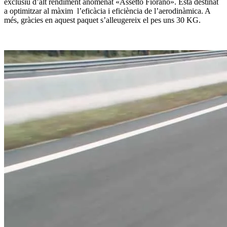
exclusiu d’alt rendiment anomenat «Assetto Fiorano». Està destinat
a optimitzar al màxim l’eficàcia i eficiència de l’aerodinàmica. A
més, gràcies en aquest paquet s’alleugereix el pes uns 30 KG.