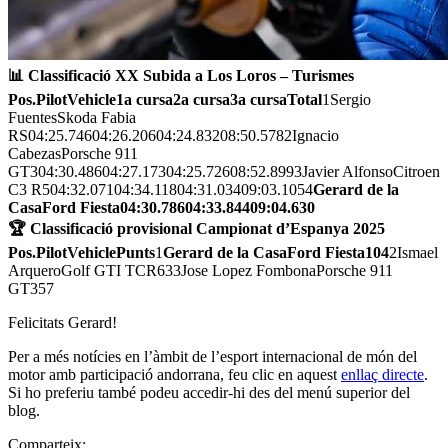
📊 Classificació XX Subida a Los Loros – Turismes
Pos.
Pilot
Vehicle
1a cursa
2a cursa
3a cursa
Total
1Sergio
FuentesSkoda Fabia
RS04:25.74604:26.20604:24.83208:50.5782Ignacio
CabezasPorsche 911
GT304:30.48604:27.17304:25.72608:52.8993Javier AlfonsoCitroen
C3 R504:32.07104:34.11804:31.03409:03.1054
Gerard de la
Casa
Ford Fiesta
04:30.786
04:33.844
09:04.630
🏆 Classificació provisional Campionat d’Espanya 2025
Pos.
Pilot
Vehicle
Punts
1
Gerard de la Casa
Ford Fiesta
104
2Ismael
ArqueroGolf GTI TCR633Jose Lopez FombonaPorsche 911
GT357
Felicitats Gerard!
Per a més notícies en l’àmbit de l’esport internacional de món del
motor amb participació andorrana, feu clic en aquest
enllaç directe
.
Si ho preferiu també podeu accedir-hi des del menú superior del
blog.
Comparteix: