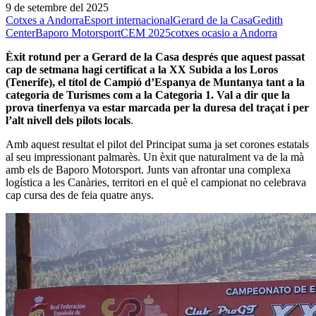
9 de setembre del 2025
Cotxes a Andorra
Esport internacional
Gerard de la Casa
Gedith
Center
Baporo Motorsport
CEM 2025
cotxes ocasio a Andorra
Èxit rotund per a Gerard de la Casa després que aquest passat
cap de setmana hagi certificat a la XX Subida a los Loros
(Tenerife), el títol de Campió d’Espanya de Muntanya tant a la
categoria de Turismes com a la Categoria 1. Val a dir que la
prova tinerfenya va estar marcada per la duresa del traçat i per
l’alt nivell dels pilots locals
.
Amb aquest resultat el pilot del Principat suma ja set corones estatals
al seu impressionant palmarès. Un èxit que naturalment va de la mà
amb els de Baporo Motorsport. Junts van afrontar una complexa
logística a les Canàries, territori en el què el campionat no celebrava
cap cursa des de feia quatre anys.