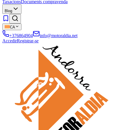
Taxacions
Documents compravenda
Blog
CA
+376864904
info@motoraldia.net
Accedir
Registrar-se