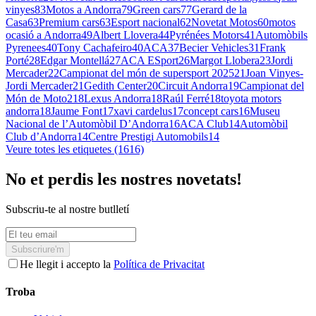
vinyes
83
Motos a Andorra
79
Green cars
77
Gerard de la
Casa
63
Premium cars
63
Esport nacional
62
Novetat Motos
60
motos
ocasió a Andorra
49
Albert Llovera
44
Pyrénées Motors
41
Automòbils
Pyrenees
40
Tony Cachafeiro
40
ACA
37
Becier Vehicles
31
Frank
Porté
28
Edgar Montellá
27
ACA ESport
26
Margot Llobera
23
Jordi
Mercader
22
Campionat del món de supersport 2025
21
Joan Vinyes-
Jordi Mercader
21
Gedith Center
20
Circuit Andorra
19
Campionat del
Món de Moto2
18
Lexus Andorra
18
Raúl Ferré
18
toyota motors
andorra
18
Jaume Font
17
xavi cardelus
17
concept cars
16
Museu
Nacional de l’Automòbil D’Andorra
16
ACA Club
14
Automòbil
Club d’Andorra
14
Centre Prestigi Automobils
14
Veure totes les etiquetes (1616)
No et perdis les nostres novetats!
Subscriu-te al nostre butlletí
Subscriure'm
He llegit i accepto la
Política de Privacitat
Troba