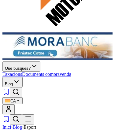
Què busques?
Taxacions
Documents compravenda
Blog
CA
Inici
›
Blog
›
Esport