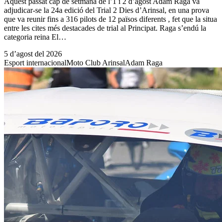
Aquest passat cap de setmana de l’1 i 2 d’agost Adam Raga va
adjudicar-se la 24a edició del Trial 2 Dies d’Arinsal, en una prova
que va reunir fins a 316 pilots de 12 països diferents , fet que la situa
entre les cites més destacades de trial al Principat. Raga s’endú la
categoria reina El…
5 d’agost del 2026
Esport internacional
Moto Club Arinsal
Adam Raga