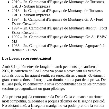
2019 – 2n. Campionat d’Espanya de Muntanya de Turismes
Cat. 3 · Subaru Imprezza
2018 – 1r. Campionat d’Espanya de Muntanya de Turismes
Cat. 3 · Subaru Imprezza
1994 – 1r. Campionat d’Espanya de Muntanya Gr. A · Ford
Escort Cosworth
1994 – 2n. Campionat d’Espanya de Muntanya absolut · Ford
Escort Cosworth
1992 – 2n. Campionat d’Espanya de Muntanya Gr. A · BMW
M3
1983 – 2n. Campionat d’Espanya de Muntanya Agrupació 2 ·
Renault 5 Turbo
Los Loros: recorregut exigent
Amb 8,1 quilòmetres de longitud i amb pendents que arriben al
20%, la carretera de Los Loros va posar a prova tant als vehicles
com als pilots. En aquest sentit, els especialistes canaris, òbviament
grans coneixedors del traçat, van dominar bona part de la prova. De
la Casa però, va demostrar la seva competitivitat des de les primeres
sessions protagonitzant un gran pilotatge.
A la primera pujada cronometrada De la Casa va marcar un ritme
molt competitiu, quedant-se a poques dècimes de la segona posició.
No obstant això, a la segona màniga no va poder prendre la sortida