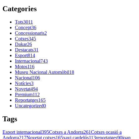
Categories
Tots
3011
Concept
36
Concessionaris
2
Cotxes
345
Dakar
26
Destacats
31
Esport
814
Internacional
743
Motos
116
Museu Nacional Automòbil
18
Nacional
106
Notícies
3
Novetat
494
Premium
112
Reportatges
165
Uncategorized
0
Tags
Esport internacional
395
Cotxes a Andorra
261
Cotxes ocasió a
Andorra
217
Novetat cotxes
165
xavi cardelús
113
reportatges
90
joan