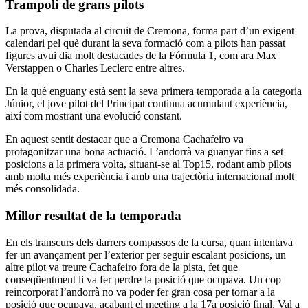
Trampolí de grans pilots
La prova, disputada al circuit de Cremona, forma part d’un exigent
calendari pel què durant la seva formació com a pilots han passat
figures avui dia molt destacades de la Fórmula 1, com ara Max
Verstappen o Charles Leclerc entre altres.
En la què enguany està sent la seva primera temporada a la categoria
Júnior, el jove pilot del Principat continua acumulant experiència,
així com mostrant una evolució constant.
En aquest sentit destacar que a Cremona Cachafeiro va
protagonitzar una bona actuació. L’andorrà va guanyar fins a set
posicions a la primera volta, situant-se al Top15, rodant amb pilots
amb molta més experiència i amb una trajectòria internacional molt
més consolidada.
Millor resultat de la temporada
En els transcurs dels darrers compassos de la cursa, quan intentava
fer un avançament per l’exterior per seguir escalant posicions, un
altre pilot va treure Cachafeiro fora de la pista, fet que
conseqüentment li va fer perdre la posició que ocupava. Un cop
reincorporat l’andorrà no va poder fer gran cosa per tornar a la
posició que ocupava, acabant el meeting a la 17a posició final. Val a