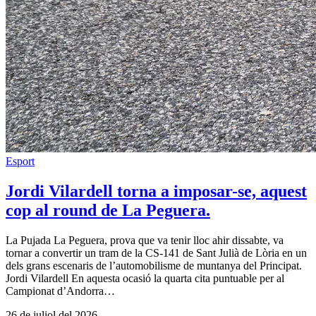
Esport
Jordi Vilardell torna a imposar-se, aquest
cop al round de La Peguera.
La Pujada La Peguera, prova que va tenir lloc ahir dissabte, va
tornar a convertir un tram de la CS-141 de Sant Julià de Lòria en un
dels grans escenaris de l’automobilisme de muntanya del Principat.
Jordi Vilardell En aquesta ocasió la quarta cita puntuable per al
Campionat d’Andorra…
26 de juliol del 2026