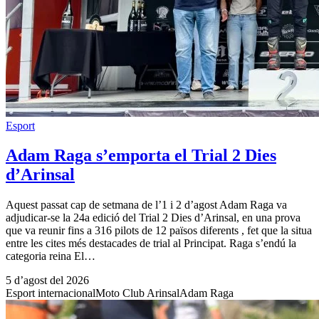
Esport
Adam Raga s’emporta el Trial 2 Dies
d’Arinsal
Aquest passat cap de setmana de l’1 i 2 d’agost Adam Raga va
adjudicar-se la 24a edició del Trial 2 Dies d’Arinsal, en una prova
que va reunir fins a 316 pilots de 12 països diferents , fet que la situa
entre les cites més destacades de trial al Principat. Raga s’endú la
categoria reina El…
5 d’agost del 2026
Esport internacional
Moto Club Arinsal
Adam Raga