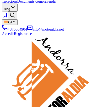
Taxacions
Documents compravenda
Blog
CA
+376864904
info@motoraldia.net
Accedir
Registrar-se