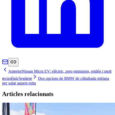
Anterior
Nissan Micra EV: elèctric, zero emissions, estilós i molt
tecnològic
Següent
Dos opcions de BMW de cilindrada mitjana
per xalar aquest estiu
Articles relacionats