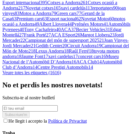
Esport internacional
395
Cotxes a Andorra
261
Cotxes ocasió a
Andorra
217
Novetat cotxes
165
xavi cardelús
113
reportatges
90
joan
vinyes
83
Motos a Andorra
79
Green cars
77
Gerard de la
Casa
63
Premium cars
63
Esport nacional
62
Novetat Motos
60
motos
ocasió a Andorra
49
Albert Llovera
44
Pyrénées Motors
41
Automòbils
Pyrenees
40
Tony Cachafeiro
40
ACA
37
Becier Vehicles
31
Edgar
Montellá
27
Frank Porté
27
ACA ESport
26
Margot Llobera
23
Jordi
Mercader
22
Campionat del món de supersport 2025
21
Joan Vinyes-
Jordi Mercader
21
Gedith Center
20
Circuit Andorra
19
Campionat del
Món de Moto2
18
Lexus Andorra
18
Raúl Ferré
18
toyota motors
andorra
18
Jaume Font
17
xavi cardelus
17
concept cars
16
Museu
Nacional de l’Automòbil D’Andorra
16
ACA Club
14
Automòbil
Club d’Andorra
14
Centre Prestigi Automobils
14
Veure totes les etiquetes (1616)
No et perdis les nostres novetats!
Subscriu-te al nostre butlletí
Subscriure'm
He llegit i accepto la
Política de Privacitat
Troba