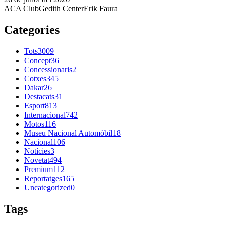
ACA Club
Gedith Center
Erik Faura
Categories
Tots
3009
Concept
36
Concessionaris
2
Cotxes
345
Dakar
26
Destacats
31
Esport
813
Internacional
742
Motos
116
Museu Nacional Automòbil
18
Nacional
106
Notícies
3
Novetat
494
Premium
112
Reportatges
165
Uncategorized
0
Tags