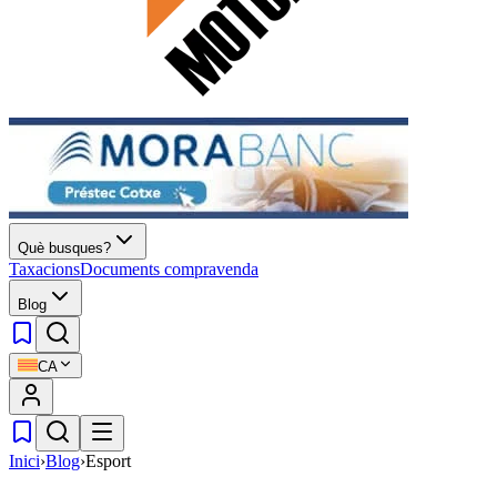
Què busques?
Taxacions
Documents compravenda
Blog
CA
Inici
›
Blog
›
Esport