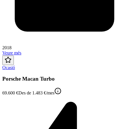
2018
Veure més
Ocasió
Porsche Macan Turbo
69.600 €
Des de
1.483 €
/mes