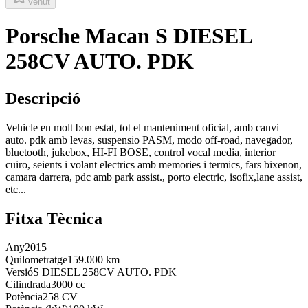
Venut
Porsche Macan S DIESEL
258CV AUTO. PDK
Descripció
Vehicle en molt bon estat, tot el manteniment oficial, amb canvi
auto. pdk amb levas, suspensio PASM, modo off-road, navegador,
bluetooth, jukebox, HI-FI BOSE, control vocal media, interior
cuiro, seients i volant electrics amb memories i termics, fars bixenon,
camara darrera, pdc amb park assist., porto electric, isofix,lane assist,
etc...
Fitxa Tècnica
Any
2015
Quilometratge
159.000 km
Versió
S DIESEL 258CV AUTO. PDK
Cilindrada
3000 cc
Potència
258 CV