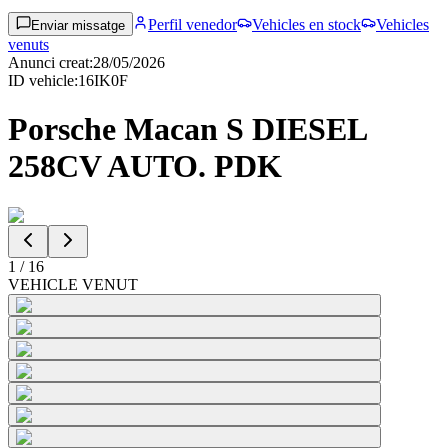
Perfil venedor
Vehicles en stock
Vehicles
Enviar missatge
venuts
Anunci creat
:
28/05/2026
ID vehicle
:
16IK0F
Porsche Macan S DIESEL
258CV AUTO. PDK
1
/
16
VEHICLE VENUT