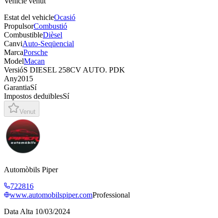
Vehicle venut
Estat del vehicle
Ocasió
Propulsor
Combustió
Combustible
Dièsel
Canvi
Auto-Seqüencial
Marca
Porsche
Model
Macan
Versió
S DIESEL 258CV AUTO. PDK
Any
2015
Garantia
Sí
Impostos deduïbles
Sí
Venut
Automòbils Piper
722816
www.automobilspiper.com
Professional
Data Alta
10/03/2024