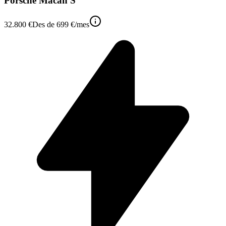
Porsche Macan S
32.800 €
Des de
699 €
/mes