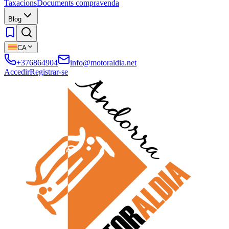
Taxacions
Documents compravenda
Blog
CA
+376864904
info@motoraldia.net
Accedir
Registrar-se