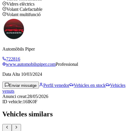
Vidres elèctrics
Volant Calefactable
Volant multifunció
Automòbils Piper
722816
www.automobilspiper.com
Professional
Data Alta
10/03/2024
Perfil venedor
Vehicles en stock
Vehicles
Enviar missatge
venuts
Anunci creat
:
28/05/2026
ID vehicle
:
16IK0F
Vehicles similars