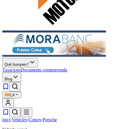
Què busques?
Taxacions
Documents compravenda
Blog
CA
Inici
›
Vehicles
›
Cotxes
›
Porsche