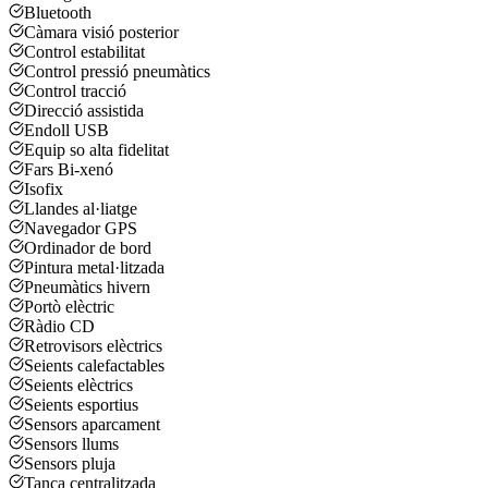
Bluetooth
Càmara visió posterior
Control estabilitat
Control pressió pneumàtics
Control tracció
Direcció assistida
Endoll USB
Equip so alta fidelitat
Fars Bi-xenó
Isofix
Llandes al·liatge
Navegador GPS
Ordinador de bord
Pintura metal·litzada
Pneumàtics hivern
Portò elèctric
Ràdio CD
Retrovisors elèctrics
Seients calefactables
Seients elèctrics
Seients esportius
Sensors aparcament
Sensors llums
Sensors pluja
Tanca centralitzada