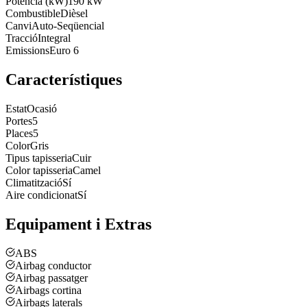
Potència (kW)
190 kW
Combustible
Dièsel
Canvi
Auto-Seqüencial
Tracció
Integral
Emissions
Euro 6
Característiques
Estat
Ocasió
Portes
5
Places
5
Color
Gris
Tipus tapisseria
Cuir
Color tapisseria
Camel
Climatització
Sí
Aire condicionat
Sí
Equipament i Extras
ABS
Airbag conductor
Airbag passatger
Airbags cortina
Airbags laterals