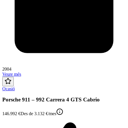
2004
Veure més
Ocasió
Porsche 911 – 992 Carrera 4 GTS Cabrio
146.992 €
Des de
3.132 €
/mes