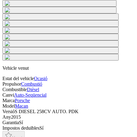
Vehicle venut
Estat del vehicle
Ocasió
Propulsor
Combustió
Combustible
Dièsel
Canvi
Auto-Seqüencial
Marca
Porsche
Model
Macan
Versió
S DIESEL 258CV AUTO. PDK
Any
2015
Garantia
Sí
Impostos deduïbles
Sí