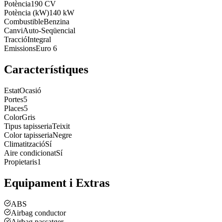
Potència
190 CV
Potència (kW)
140 kW
Combustible
Benzina
Canvi
Auto-Seqüencial
Tracció
Integral
Emissions
Euro 6
Característiques
Estat
Ocasió
Portes
5
Places
5
Color
Gris
Tipus tapisseria
Teixit
Color tapisseria
Negre
Climatització
Sí
Aire condicionat
Sí
Propietaris
1
Equipament i Extras
ABS
Airbag conductor
Airbag passatger