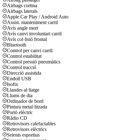
Airbags cortina
Airbags laterals
Apple Car Play / Android Auto
Assist. manteniment carril
Avís angle mort
Avís canvi involuntari carril
Avís col·lisió frontal
Bluetooth
Control per canvi carril
Control estabilitat
Control pressió pneumàtics
Control tracció
Direcció assistida
Endoll USB
Isofix
Llandes al·liatge
Llums de dia
Ordinador de bord
Pintura metal·litzada
Portò elèctric
Ràdio CD
Retrovisors calefactables
Retrovisors elèctrics
Seients esportius