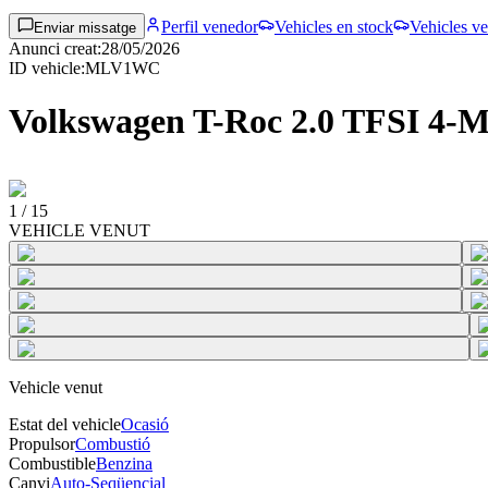
Perfil venedor
Vehicles en stock
Vehicles ve
Enviar missatge
Anunci creat
:
28/05/2026
ID vehicle
:
MLV1WC
Volkswagen T-Roc 2.0 TFSI 
1
/
15
VEHICLE VENUT
Vehicle venut
Estat del vehicle
Ocasió
Propulsor
Combustió
Combustible
Benzina
Canvi
Auto-Seqüencial