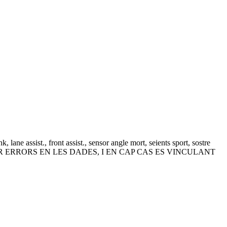
 lane assist., front assist., sensor angle mort, seients sport, sostre
IÓ POT TENIR ERRORS EN LES DADES, I EN CAP CAS ES VINCULANT