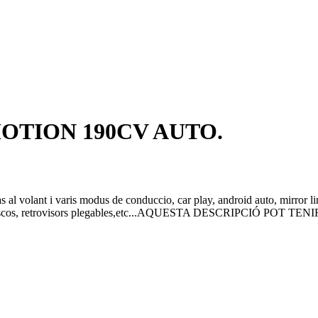
4-MOTION 190CV AUTO.
al volant i varis modus de conduccio, car play, android auto, mirror link,
, vidres foscos, retrovisors plegables,etc...AQUESTA DESCRIPC