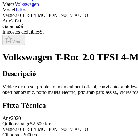
Marca
Volkswagen
Model
T-Roc
Versió
2.0 TFSI 4-MOTION 190CV AUTO.
Any
2020
Garantia
Sí
Impostos deduïbles
Sí
Venut
Volkswagen T-Roc 2.0 TFSI 
Descripció
Vehicle de un sol propietari, manteniment oficial, canvi auto. amb levas 
obert panoramic, porto maleta electric, pdc amb park assist.
Fitxa Tècnica
Any
2020
Quilometratge
52.500 km
Versió
2.0 TFSI 4-MOTION 190CV AUTO.
Cilindrada
2000 cc