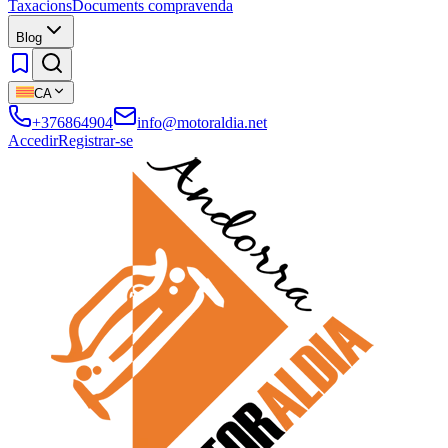
Taxacions
Documents compravenda
Blog
CA
+376864904
info@motoraldia.net
Accedir
Registrar-se