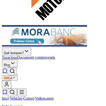
Què busques?
Taxacions
Documents compravenda
Blog
CA
Inici
›
Vehicles
›
Cotxes
›
Volkswagen