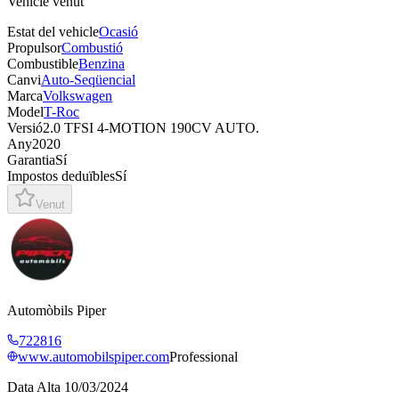
Vehicle venut
Estat del vehicle
Ocasió
Propulsor
Combustió
Combustible
Benzina
Canvi
Auto-Seqüencial
Marca
Volkswagen
Model
T-Roc
Versió
2.0 TFSI 4-MOTION 190CV AUTO.
Any
2020
Garantia
Sí
Impostos deduïbles
Sí
Venut
Automòbils Piper
722816
www.automobilspiper.com
Professional
Data Alta
10/03/2024