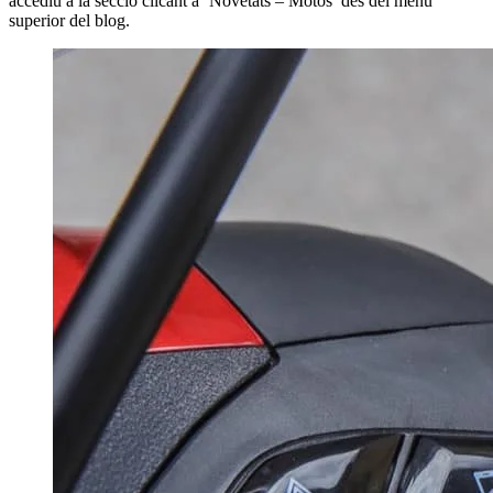
accediu a la secció clicant a ‘Novetats – Motos’ des del menú
superior del blog.