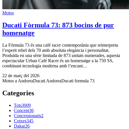
Motos
Ducati Fòrmula 73: 873 bocins de pur
homenatge
La Fórmula 73 és una café racer contemporània que reinterpreta
l’esperit rebel dels 70 amb absoluta elegància i personalitat.
Produïda en una sèrie limitada de 873 unitats numerades, aquesta
espectacular Urban Café Racer és un homenatge a la 750 SS,
combinant tecnologia moderna amb l’encant…
22 de març del 2026
Motos a Andorra
Ducati Andorra
Ducati formula 73
Categories
Tots
3009
Concept
36
Concessionaris
2
Cotxes
345
Dakar
26