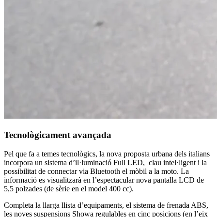
Tecnològicament avançada
Pel que fa a temes tecnològics, la nova proposta urbana dels italians
incorpora un sistema d’il·luminació Full LED, clau intel·ligent i la
possibilitat de connectar via Bluetooth el mòbil a la moto. La
informació es visualitzarà en l’espectacular nova pantalla LCD de
5,5 polzades (de sèrie en el model 400 cc).
Completa la llarga llista d’equipaments, el sistema de frenada ABS,
les noves suspensions Showa regulables en cinc posicions (en l’eix