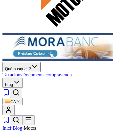
Què busques?
Taxacions
Documents compravenda
Blog
CA
Inici
›
Blog
›
Motos