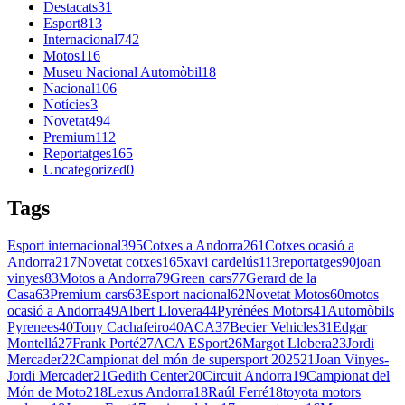
Destacats
31
Esport
813
Internacional
742
Motos
116
Museu Nacional Automòbil
18
Nacional
106
Notícies
3
Novetat
494
Premium
112
Reportatges
165
Uncategorized
0
Tags
Esport internacional
395
Cotxes a Andorra
261
Cotxes ocasió a
Andorra
217
Novetat cotxes
165
xavi cardelús
113
reportatges
90
joan
vinyes
83
Motos a Andorra
79
Green cars
77
Gerard de la
Casa
63
Premium cars
63
Esport nacional
62
Novetat Motos
60
motos
ocasió a Andorra
49
Albert Llovera
44
Pyrénées Motors
41
Automòbils
Pyrenees
40
Tony Cachafeiro
40
ACA
37
Becier Vehicles
31
Edgar
Montellá
27
Frank Porté
27
ACA ESport
26
Margot Llobera
23
Jordi
Mercader
22
Campionat del món de supersport 2025
21
Joan Vinyes-
Jordi Mercader
21
Gedith Center
20
Circuit Andorra
19
Campionat del
Món de Moto2
18
Lexus Andorra
18
Raúl Ferré
18
toyota motors