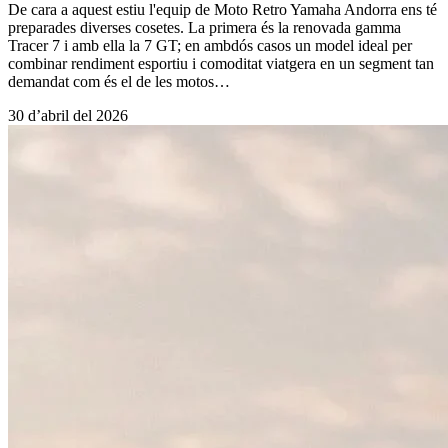
De cara a aquest estiu l'equip de Moto Retro Yamaha Andorra ens té
preparades diverses cosetes. La primera és la renovada gamma
Tracer 7 i amb ella la 7 GT; en ambdós casos un model ideal per
combinar rendiment esportiu i comoditat viatgera en un segment tan
demandat com és el de les motos…
30 d’abril del 2026