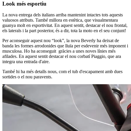
Look més esportiu
La nova entrega dels italians arriba mantenint intactes tots aquests
valuosos atributs. També millora en estètica, que visualmentara
guanya molt en esportivitat. En aquest sentit, destacar el nou frontal,
els laterals i la part posterior, és a dir, tota la moto en el seu conjunt!
Per aconseguir aquest nou “look”, la nova Beverly ha deixat de
banda les formes arrodonides que lluïa per esdevenir més imponent i
musculosa. Ho ha aconseguit gràcies a unes noves línies més
afilades. En aquest sentit destacar el nou corbatí Piaggio, que ara
integra una entrada d'aire.
També hi ha més detalls nous, com el tub d'escapament amb dues
sortides o el nou paravents.