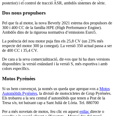
posterior) i el control de tracció ASR, ambdós sistemes de sèrie.
Dos nous propulsors
Pel que fa al motor, la nova Beverly 2021 estrena dos propulsors de
300 i 400 CC de la família HPE (High Performance Engine).
Ambdós dins de la rigurosa normativa d’emissions Euro5.
La potència del nou motor puja fins els 25,8 CV (un 23% més
respecte del motor 300 ja conegut). La versió 350 actual passa a ser
de 400 CC i 35,4 CV.
De cara a la seva comercialització, dir-vos que hi ha dues versions
disponibles: la versió estàndard i la versió S, més esportiva i amb
colors específics.
Motos Pyrénées
Si us hem convençut, ja només us queda que apropar-vos a
Motos
Automòbils Pyrénées
, la divisió de motocicletes de Grup Pyrénées.
Els trobareu a la seu central d’automòbils que tenen a Prat de la
Tresa s/n, tot baixant cap a Sant Julià de Lòria. Tel. 880700
Per a més novetats de motos, feu clic en aquest
enllaç
directe o