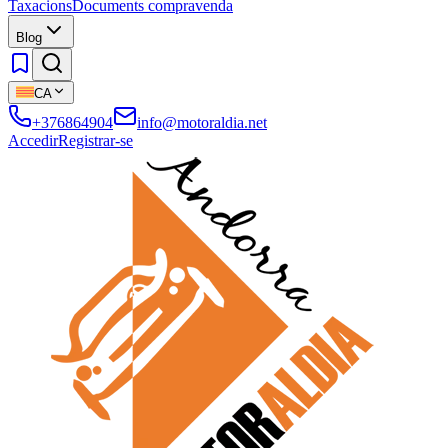
Taxacions
Documents compravenda
Blog
CA
+376864904
info@motoraldia.net
Accedir
Registrar-se