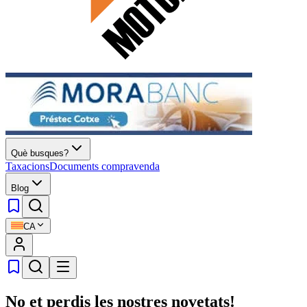
Què busques?
Taxacions
Documents compravenda
Blog
CA
No et perdis les nostres novetats!