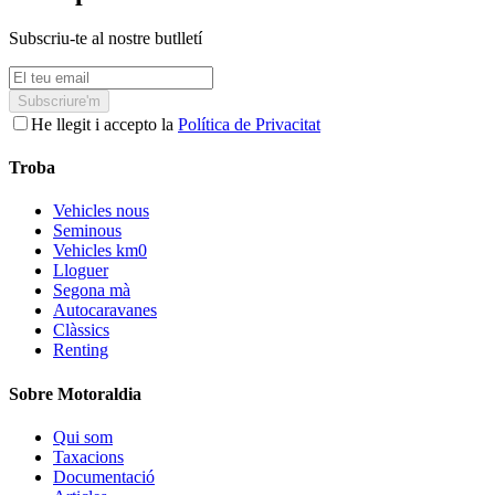
Subscriu-te al nostre butlletí
Subscriure'm
He llegit i accepto la
Política de Privacitat
Troba
Vehicles nous
Seminous
Vehicles km0
Lloguer
Segona mà
Autocaravanes
Clàssics
Renting
Sobre Motoraldia
Qui som
Taxacions
Documentació