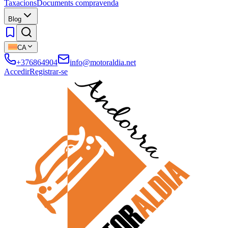
Taxacions
Documents compravenda
Blog
CA
+376864904
info@motoraldia.net
Accedir
Registrar-se