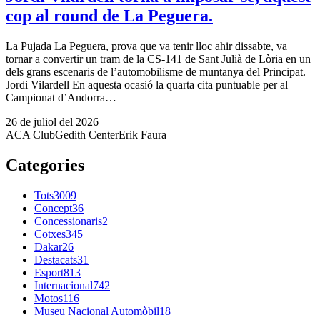
cop al round de La Peguera.
La Pujada La Peguera, prova que va tenir lloc ahir dissabte, va
tornar a convertir un tram de la CS-141 de Sant Julià de Lòria en un
dels grans escenaris de l’automobilisme de muntanya del Principat.
Jordi Vilardell En aquesta ocasió la quarta cita puntuable per al
Campionat d’Andorra…
26 de juliol del 2026
ACA Club
Gedith Center
Erik Faura
Categories
Tots
3009
Concept
36
Concessionaris
2
Cotxes
345
Dakar
26
Destacats
31
Esport
813
Internacional
742
Motos
116
Museu Nacional Automòbil
18