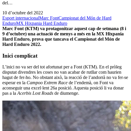
del…
10 d’octubre del 2022
Esport internacional
Marc Font
Campionat del Món de Hard
Enduro
MX Hixpania Hard Enduro
Marc Font (KTM) va protagonitzar aquest cap de setmana (8 i
9 d’octubre) una actuació de menys a més en la MX Hixpania
Hard Enduro, prova que tancava el Campionat del Món de
Hard Enduro 2022.
Inici complicat
L’inici no va ser del tot afortunat per a Font (KTM). En el pròleg
disputat divendres les coses no van acabar de rutllar com haurien
hagut de fer-ho. No obstant això, la reacció de l’andorrà no va fer-se
esperar en la
Campoo Extrem Race
de l’endemà, on Font va
aconseguir una excel·lent 26a posició. Aquesta posició li va donar
pas a la
Acerbis Lost Roads
de diumenge.