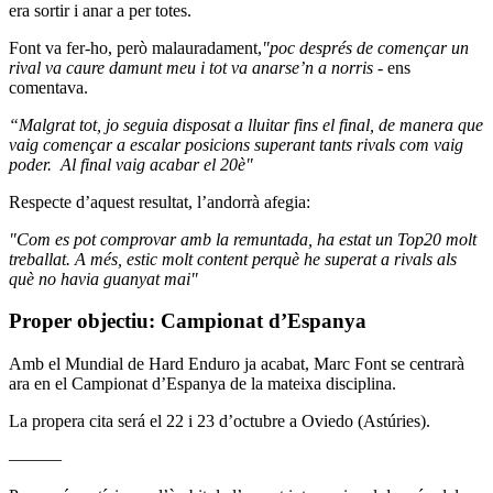
era sortir i anar a per totes.
Font va fer-ho, però malauradament,
"poc després de començar un
rival va caure damunt meu i tot va anarse’n a norris -
ens
comentava.
“
Malgrat tot, jo seguia disposat a lluitar fins el final, de manera que
vaig començar a escalar posicions superant tants rivals com vaig
poder. Al final vaig acabar el 20è"
Respecte d’aquest resultat, l’andorrà afegia:
"Com es pot comprovar amb la remuntada, ha estat un Top20 molt
treballat. A més, estic molt content perquè he superat a rivals als
què no havia guanyat mai"
Proper objectiu: Campionat d’Espanya
Amb el Mundial de Hard Enduro ja acabat, Marc Font se centrarà
ara en el Campionat d’Espanya de la mateixa disciplina.
La propera cita será el 22 i 23 d’octubre a Oviedo (Astúries).
———