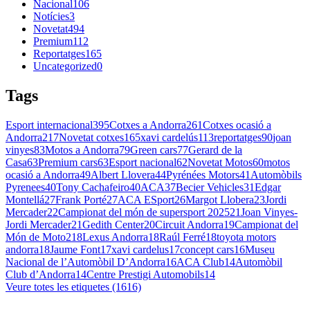
Nacional
106
Notícies
3
Novetat
494
Premium
112
Reportatges
165
Uncategorized
0
Tags
Esport internacional
395
Cotxes a Andorra
261
Cotxes ocasió a
Andorra
217
Novetat cotxes
165
xavi cardelús
113
reportatges
90
joan
vinyes
83
Motos a Andorra
79
Green cars
77
Gerard de la
Casa
63
Premium cars
63
Esport nacional
62
Novetat Motos
60
motos
ocasió a Andorra
49
Albert Llovera
44
Pyrénées Motors
41
Automòbils
Pyrenees
40
Tony Cachafeiro
40
ACA
37
Becier Vehicles
31
Edgar
Montellá
27
Frank Porté
27
ACA ESport
26
Margot Llobera
23
Jordi
Mercader
22
Campionat del món de supersport 2025
21
Joan Vinyes-
Jordi Mercader
21
Gedith Center
20
Circuit Andorra
19
Campionat del
Món de Moto2
18
Lexus Andorra
18
Raúl Ferré
18
toyota motors
andorra
18
Jaume Font
17
xavi cardelus
17
concept cars
16
Museu
Nacional de l’Automòbil D’Andorra
16
ACA Club
14
Automòbil
Club d’Andorra
14
Centre Prestigi Automobils
14
Veure totes les etiquetes (1616)