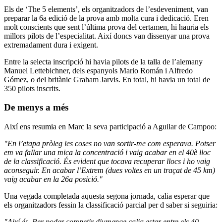
Els de ‘The 5 elements’, els organitzadors de l’esdeveniment, van
preparar la 6a edició de la prova amb molta cura i dedicació. Eren
molt conscients que sent l’última prova del certamen, hi hauria els
millors pilots de l’especialitat. Així doncs van dissenyar una prova
extremadament dura i exigent.
Entre la selecta inscripció hi havia pilots de la talla de l’alemany
Manuel Lettebichner, dels espanyols Mario Román i Alfredo
Gómez, o del britànic Graham Jarvis. En total, hi havia un total de
350 pilots inscrits.
De menys a més
Així ens resumia en Marc la seva participació a Aguilar de Campoo:
"En l’etapa pròleg les coses no van sortir-me com esperava. Potser
em va fallar una mica la concentració i vaig acabar en el 40è lloc
de la classificació. És evident que tocava recuperar llocs i ho vaig
aconseguir. En acabar l’Extrem (dues voltes en un traçat de 45 km)
vaig acabar en la 26a posició."
Una vegada completada aquesta segona jornada, calia esperar que
els organitzadors fessin la classificació parcial per d saber si seguiria:
"Així és. Per poder competir diumenge calia estar entre els 40