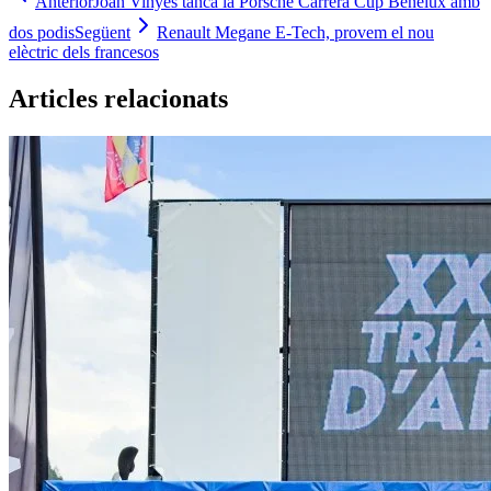
Anterior
Joan Vinyes tanca la Porsche Carrera Cup Benelux amb
dos podis
Següent
Renault Megane E-Tech, provem el nou
elèctric dels francesos
Articles relacionats