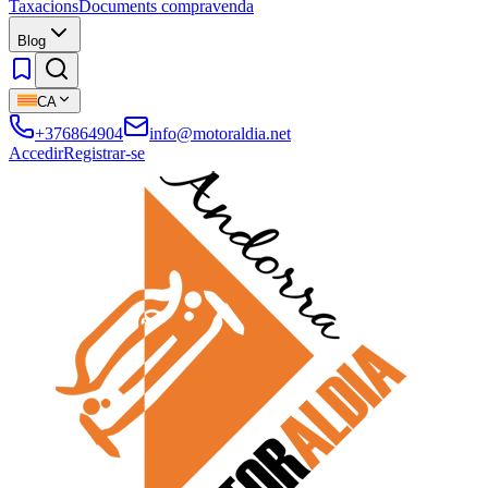
Taxacions
Documents compravenda
Blog
CA
+376864904
info@motoraldia.net
Accedir
Registrar-se