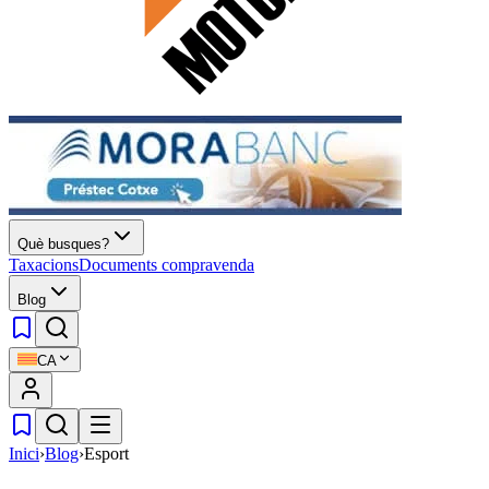
Què busques?
Taxacions
Documents compravenda
Blog
CA
Inici
›
Blog
›
Esport